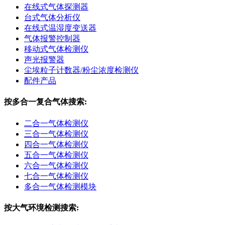
在线式气体探测器
台式气体分析仪
在线式温湿度变送器
气体报警控制器
移动式气体检测仪
声光报警器
尘埃粒子计数器/粉尘浓度检测仪
配件产品
按多合一复合气体搜索:
二合一气体检测仪
三合一气体检测仪
四合一气体检测仪
五合一气体检测仪
六合一气体检测仪
七合一气体检测仪
多合一气体检测模块
按大气环境检测搜索: