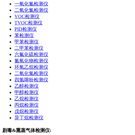
一氧化氮检测仪
二氧化氮检测仪
VOC检测仪
TVOC检测仪
PID检测仪
苯检测仪
甲苯检测仪
二甲苯检测仪
六氟化硫检测仪
氮氧化物检测仪
环氧乙烷检测仪
二氧化氯检测仪
四氢噻吩检测仪
乙醇检测仪
甲醇检测仪
乙烷检测仪
丙烷检测仪
戊烷检测仪
异丁烷检测仪
剧毒&熏蒸气体检测仪: