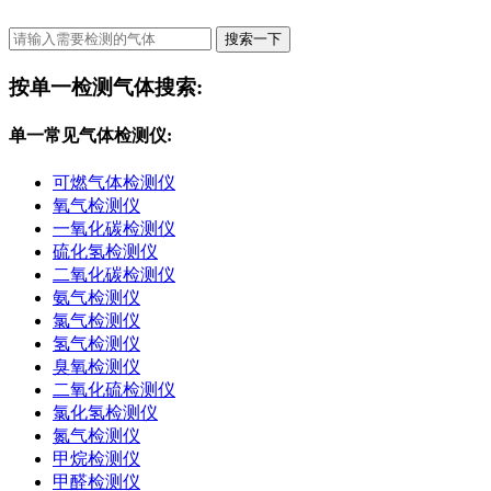
搜索一下
按单一检测气体搜索:
单一常见气体检测仪:
可燃气体检测仪
氧气检测仪
一氧化碳检测仪
硫化氢检测仪
二氧化碳检测仪
氨气检测仪
氯气检测仪
氢气检测仪
臭氧检测仪
二氧化硫检测仪
氯化氢检测仪
氮气检测仪
甲烷检测仪
甲醛检测仪