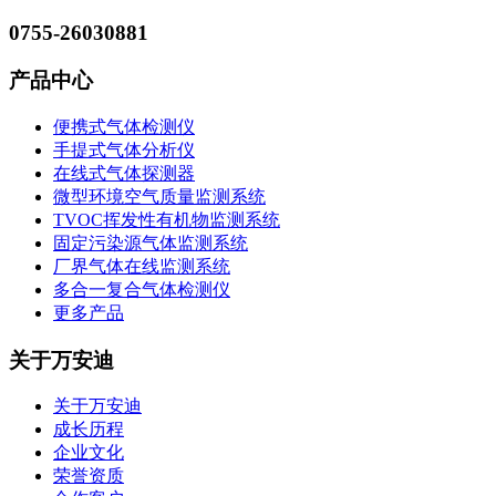
0755-26030881
产品中心
便携式气体检测仪
手提式气体分析仪
在线式气体探测器
微型环境空气质量监测系统
TVOC挥发性有机物监测系统
固定污染源气体监测系统
厂界气体在线监测系统
多合一复合气体检测仪
更多产品
关于万安迪
关于万安迪
成长历程
企业文化
荣誉资质