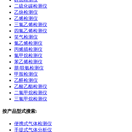
二硫化碳检测仪
乙炔检测仪
乙烯检测仪
三氯乙烯检测仪
四氯乙烯检测仪
笑气检测仪
氯乙烯检测仪
丙烯腈检测仪
氯甲烷检测仪
苯乙烯检测仪
肼/联氨检测仪
甲胺检测仪
乙醛检测仪
乙酸乙酯检测仪
二氯甲烷检测仪
三氯甲烷检测仪
按产品型式搜索:
便携式气体检测仪
手提式气体分析仪