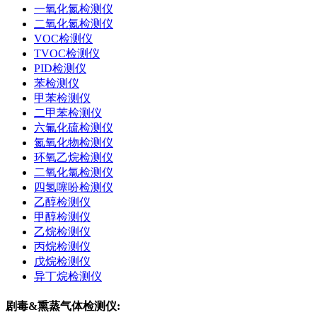
一氧化氮检测仪
二氧化氮检测仪
VOC检测仪
TVOC检测仪
PID检测仪
苯检测仪
甲苯检测仪
二甲苯检测仪
六氟化硫检测仪
氮氧化物检测仪
环氧乙烷检测仪
二氧化氯检测仪
四氢噻吩检测仪
乙醇检测仪
甲醇检测仪
乙烷检测仪
丙烷检测仪
戊烷检测仪
异丁烷检测仪
剧毒&熏蒸气体检测仪: