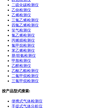
二硫化碳检测仪
乙炔检测仪
乙烯检测仪
三氯乙烯检测仪
四氯乙烯检测仪
笑气检测仪
氯乙烯检测仪
丙烯腈检测仪
氯甲烷检测仪
苯乙烯检测仪
肼/联氨检测仪
甲胺检测仪
乙醛检测仪
乙酸乙酯检测仪
二氯甲烷检测仪
三氯甲烷检测仪
按产品型式搜索:
便携式气体检测仪
手提式气体分析仪