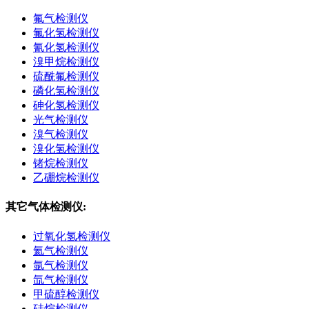
氟气检测仪
氟化氢检测仪
氰化氢检测仪
溴甲烷检测仪
硫酰氟检测仪
磷化氢检测仪
砷化氢检测仪
光气检测仪
溴气检测仪
溴化氢检测仪
锗烷检测仪
乙硼烷检测仪
其它气体检测仪:
过氧化氢检测仪
氦气检测仪
氩气检测仪
氙气检测仪
甲硫醇检测仪
硅烷检测仪