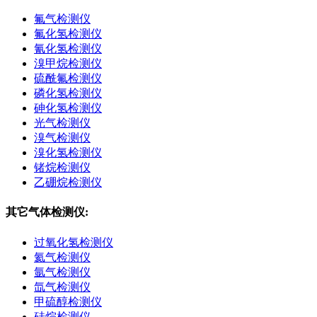
氟气检测仪
氟化氢检测仪
氰化氢检测仪
溴甲烷检测仪
硫酰氟检测仪
磷化氢检测仪
砷化氢检测仪
光气检测仪
溴气检测仪
溴化氢检测仪
锗烷检测仪
乙硼烷检测仪
其它气体检测仪:
过氧化氢检测仪
氦气检测仪
氩气检测仪
氙气检测仪
甲硫醇检测仪
硅烷检测仪