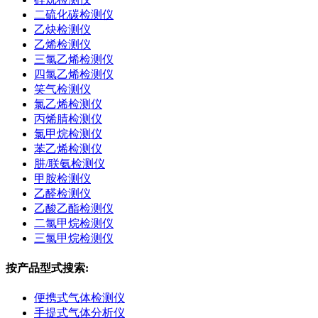
二硫化碳检测仪
乙炔检测仪
乙烯检测仪
三氯乙烯检测仪
四氯乙烯检测仪
笑气检测仪
氯乙烯检测仪
丙烯腈检测仪
氯甲烷检测仪
苯乙烯检测仪
肼/联氨检测仪
甲胺检测仪
乙醛检测仪
乙酸乙酯检测仪
二氯甲烷检测仪
三氯甲烷检测仪
按产品型式搜索:
便携式气体检测仪
手提式气体分析仪