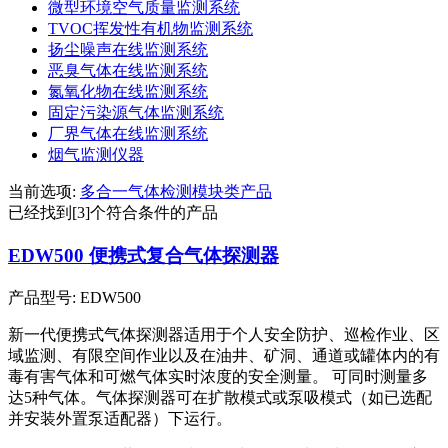
微型环境空气质量监测系统
TVOC挥发性有机物监测系统
扬尘噪声在线监测系统
恶臭气体在线监测系统
氮氧化物在线监测系统
固定污染源气体监测系统
厂界气体在线监测系统
烟气监测仪器
当前选项:
多合一气体检测模块类产品
已经找到[3]个符合条件的产品
EDW500 便携式复合气体探测器
产品型号: EDW500
新一代便携式气体探测器适用于个人安全防护、巡检作业、区
域监测、有限空间作业以及在油井、矿洞、通道或罐体内的有
毒有害气体和可燃气体实时浓度的安全测量。 可同时测量多
达5种气体。气体探测器可在扩散模式或泵吸模式（如已选配
并安装外置泵适配器）下运行。