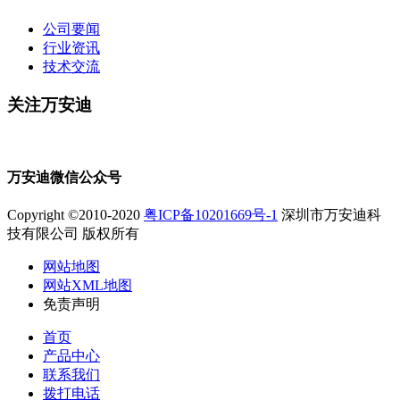
公司要闻
行业资讯
技术交流
关注万安迪
万安迪微信公众号
Copyright ©2010-2020
粤ICP备10201669号-1
深圳市万安迪科
技有限公司 版权所有
网站地图
网站XML地图
免责声明
首页
产品中心
联系我们
拨打电话