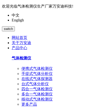
欢迎光临气体检测仪生产厂家万安迪科技!
中文
Engligh
switch
网站首页
关于万安迪
产品中心
气体检测仪
便携式气体检测仪
手提式气体分析仪
在线式气体探测器
台式气体分析仪
四合一气体检测仪
多合一气体检测仪
移动式气体检测仪
更多产品