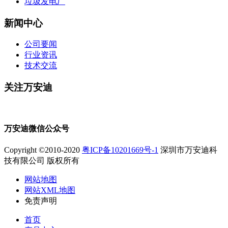
垃圾发电厂
新闻中心
公司要闻
行业资讯
技术交流
关注万安迪
万安迪微信公众号
Copyright ©2010-2020
粤ICP备10201669号-1
深圳市万安迪科
技有限公司 版权所有
网站地图
网站XML地图
免责声明
首页