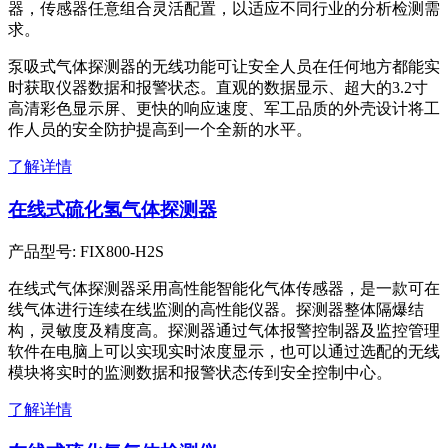
器，传感器任意组合灵活配置，以适应不同行业的分析检测需
求。
泵吸式气体探测器的无线功能可让安全人员在任何地方都能实
时获取仪器数据和报警状态。直观的数据显示、超大的3.2寸
高清彩色显示屏、更快的响应速度、军工品质的外壳设计将工
作人员的安全防护提高到一个全新的水平。
了解详情
在线式硫化氢气体探测器
产品型号: FIX800-H2S
在线式气体探测器采用高性能智能化气体传感器，是一款可在
线气体进行连续在线监测的高性能仪器。探测器整体隔爆结
构，灵敏度及精度高。探测器通过气体报警控制器及监控管理
软件在电脑上可以实现实时浓度显示，也可以通过选配的无线
模块将实时的监测数据和报警状态传到安全控制中心。
了解详情