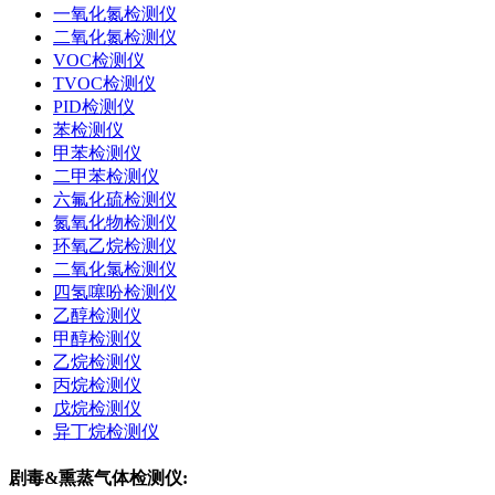
一氧化氮检测仪
二氧化氮检测仪
VOC检测仪
TVOC检测仪
PID检测仪
苯检测仪
甲苯检测仪
二甲苯检测仪
六氟化硫检测仪
氮氧化物检测仪
环氧乙烷检测仪
二氧化氯检测仪
四氢噻吩检测仪
乙醇检测仪
甲醇检测仪
乙烷检测仪
丙烷检测仪
戊烷检测仪
异丁烷检测仪
剧毒&熏蒸气体检测仪: