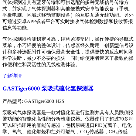
气体探测器具有蓝牙传输和可供选配的多种无线信号传输方
式，并实现了气体探测器和其他便携式安卓智能设备（手机、
平板电脑、区域式移动监测设备）的互联互通无线功能。另外
可通过安卓APP或者平台可实时接收气体检测数据和接收警报
信息等功能。
气体探测器检测稳定可靠，结构紧凑坚固，操作便捷的导航式
菜单，小巧轻便的整体设计，传感器经久耐用，创新型信号设
计和多种选配附件可确保最高安全性，提供更快的反应时间和
科学决断，减少不必要的损失，同时给使用者带来了极致的操
作便利性和灵活性的无线检测体验。
了解详情
GASTiger6000 泵吸式硫化氢探测器
产品型号: GASTiger6000-H2S
泵吸式气体探测器是一款对硫化氢进行监测并具有人员跌倒报
警功能的智能化高性能分析检测仪器。仪器使用了超过70多种
可以即插即用的智能传感器，包括原装进口PID光离子、电化
学、氧气、催化燃烧和红外可燃气，CO
传感器，CH
传感
2
4