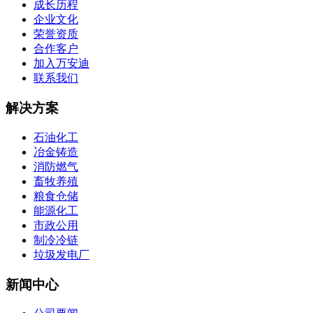
成长历程
企业文化
荣誉资质
合作客户
加入万安迪
联系我们
解决方案
石油化工
冶金铸造
消防燃气
畜牧养殖
粮食仓储
能源化工
市政公用
制冷冷链
垃圾发电厂
新闻中心