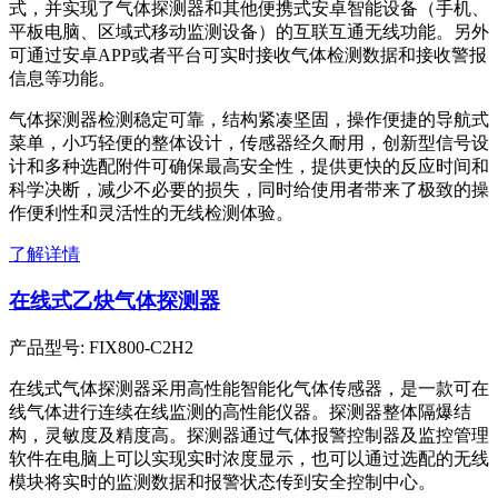
式，并实现了气体探测器和其他便携式安卓智能设备（手机、
平板电脑、区域式移动监测设备）的互联互通无线功能。另外
可通过安卓APP或者平台可实时接收气体检测数据和接收警报
信息等功能。
气体探测器检测稳定可靠，结构紧凑坚固，操作便捷的导航式
菜单，小巧轻便的整体设计，传感器经久耐用，创新型信号设
计和多种选配附件可确保最高安全性，提供更快的反应时间和
科学决断，减少不必要的损失，同时给使用者带来了极致的操
作便利性和灵活性的无线检测体验。
了解详情
在线式乙炔气体探测器
产品型号: FIX800-C2H2
在线式气体探测器采用高性能智能化气体传感器，是一款可在
线气体进行连续在线监测的高性能仪器。探测器整体隔爆结
构，灵敏度及精度高。探测器通过气体报警控制器及监控管理
软件在电脑上可以实现实时浓度显示，也可以通过选配的无线
模块将实时的监测数据和报警状态传到安全控制中心。