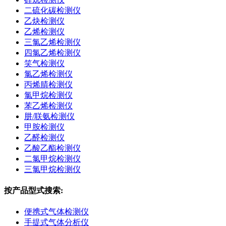
二硫化碳检测仪
乙炔检测仪
乙烯检测仪
三氯乙烯检测仪
四氯乙烯检测仪
笑气检测仪
氯乙烯检测仪
丙烯腈检测仪
氯甲烷检测仪
苯乙烯检测仪
肼/联氨检测仪
甲胺检测仪
乙醛检测仪
乙酸乙酯检测仪
二氯甲烷检测仪
三氯甲烷检测仪
按产品型式搜索:
便携式气体检测仪
手提式气体分析仪