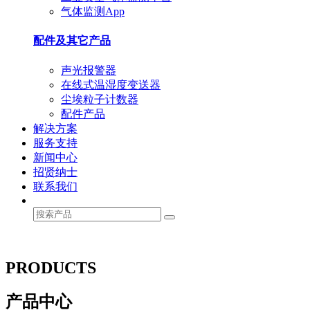
气体监测App
配件及其它产品
声光报警器
在线式温湿度变送器
尘埃粒子计数器
配件产品
解决方案
服务支持
新闻中心
招贤纳士
联系我们
PRODUCTS
产品中心