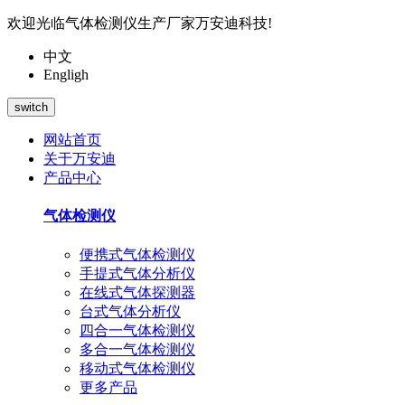
欢迎光临气体检测仪生产厂家万安迪科技!
中文
Engligh
switch
网站首页
关于万安迪
产品中心
气体检测仪
便携式气体检测仪
手提式气体分析仪
在线式气体探测器
台式气体分析仪
四合一气体检测仪
多合一气体检测仪
移动式气体检测仪
更多产品