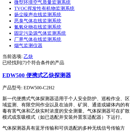
微型环境空气质量监测系统
TVOC挥发性有机物监测系统
扬尘噪声在线监测系统
恶臭气体在线监测系统
氮氧化物在线监测系统
固定污染源气体监测系统
厂界气体在线监测系统
烟气监测仪器
当前选项:
乙炔
已经找到[7]个符合条件的产品
EDW500 便携式乙炔探测器
产品型号: EDW500-C2H2
新一代便携式气体探测器适用于个人安全防护、巡检作业、区
域监测、有限空间作业以及在油井、矿洞、通道或罐体内的有
毒有害气体和乙炔实时浓度的安全测量。气体探测器可在扩散
模式或泵吸模式（如已选配并安装外置泵适配器）下运行。
气体探测器具有蓝牙传输和可供选配的多种无线信号传输方