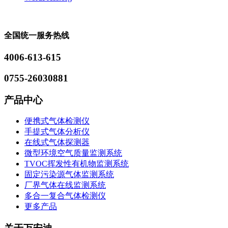
全国统一服务热线
4006-613-615
0755-26030881
产品中心
便携式气体检测仪
手提式气体分析仪
在线式气体探测器
微型环境空气质量监测系统
TVOC挥发性有机物监测系统
固定污染源气体监测系统
厂界气体在线监测系统
多合一复合气体检测仪
更多产品