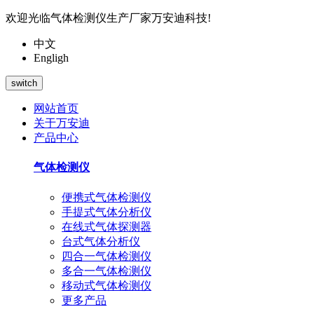
欢迎光临气体检测仪生产厂家万安迪科技!
中文
Engligh
switch
网站首页
关于万安迪
产品中心
气体检测仪
便携式气体检测仪
手提式气体分析仪
在线式气体探测器
台式气体分析仪
四合一气体检测仪
多合一气体检测仪
移动式气体检测仪
更多产品