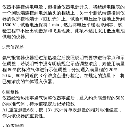
仪器不连接供电电源，但接通仪器电源开关。将绝缘电阻表的
一个测试端连接到电源插头的相线上，另一个测试端链接到仪
器的保护接地端子（或机壳）上。试验时电压应平缓地上升到
1500 V，试验电压保持 1 min，然后将电压平缓地降到零。试
验过程中不应出现击穿和飞弧现象。此项不适用采用低压电池
供电的仪器。
5.示值误差
氨气报警器仪器经过预热稳定后按照说明书要求进行零点和示
值调整，若说明书中没有明确规定示值调整浓度，则使用满量
程 80％的标准气体进行示值调整；分别通入满量程的 20％、
50％、80％附近的 3 个浓度点进行检定。在规定的流量下，将
已知浓度的气体通入仪器。
6.重复性
仪器经预热用零点气调整仪器零点后，通入约为满量程的50％
的标准气体，待示值稳定后记录读数
Ai ,重复测量6次，按（3）式计算单次测量的相对标准偏差，
作为该仪器的重复性。
7.响应时间