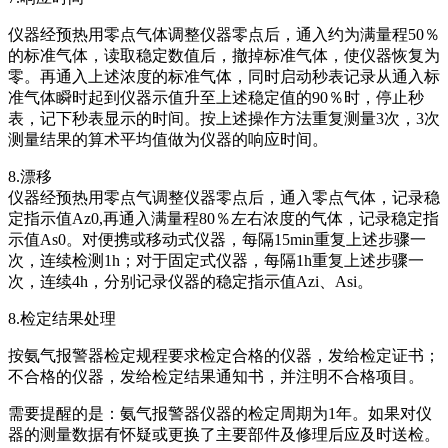
仪器经预热用零点气体调整仪器零点后，通入约为满量程50％
的标准气体，读取稳定数值后，撤掉标准气体，使仪器恢复为
零。再通入上述浓度的标准气体，同时启动秒表记录从通入标
准气体瞬时起到仪器示值升至上述稳定值的90％时，停止秒
表，记下秒表显示的时间。按上述操作方法重复测量3次，3次
测量结果的算术平均值做为仪器的响应时间。
8.漂移
仪器经预热用零点气调整仪器零点后，通入零点气体，记录稳
定指示值Az0,再通入满量程80％左右浓度的气体，记录稳定指
示值As0。对便携或移动式仪器，每隔15min重复上述步骤一
次，连续检测1h；对于固定式仪器，每隔1h重复上述步骤一
次，连续4h，分别记录仪器的稳定指示值Azi、Asi。
8.检定结果处理
按氨气报警器检定规程要求检定合格的仪器，发给检定证书；
不合格的仪器，发给检定结果通知书，并注明不合格项目。
需要提醒的是：氨气报警器仪器的检定周期为1年。如果对仪
器的测量数据有怀疑或更换了主要部件及修理后应及时送检。