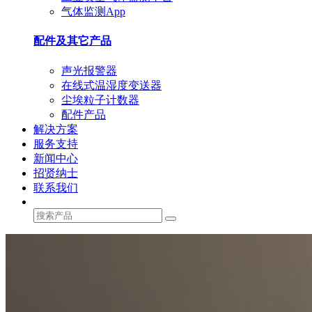
气体监测App
配件及其它产品
声光报警器
在线式温湿度变送器
尘埃粒子计数器
配件产品
解决方案
服务支持
新闻中心
招贤纳士
联系我们