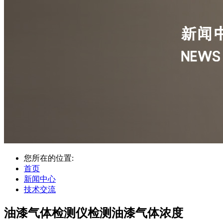
您所在的位置:
首页
新闻中心
技术交流
油漆气体检测仪检测油漆气体浓度