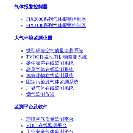
气体报警控制器
FIX2000系列气体报警控制器
FIX2100系列气体报警控制器
大气环境监测仪器
微型环境空气质量监测系统
TVOC挥发性有机物监测系统
扬尘噪声在线监测系统
恶臭气体在线监测系统
氮氧化物在线监测系统
固定污染源气体监测系统
厂界气体在线监测系统
烟气监测仪器
监测平台及软件
环境空气质量监测平台
VOCs在线监测平台
工业安全气体监测平台