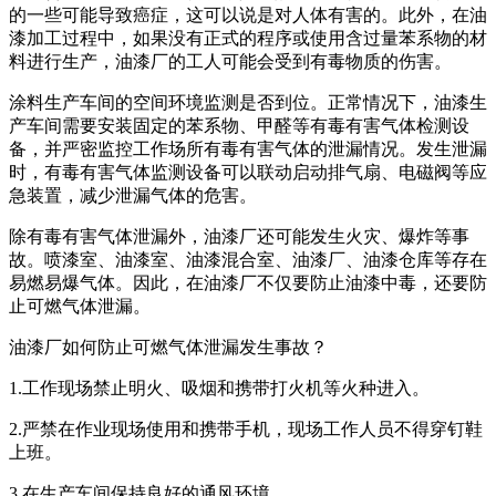
的一些可能导致癌症，这可以说是对人体有害的。此外，在油
漆加工过程中，如果没有正式的程序或使用含过量苯系物的材
料进行生产，油漆厂的工人可能会受到有毒物质的伤害。
涂料生产车间的空间环境监测是否到位。正常情况下，油漆生
产车间需要安装固定的苯系物、甲醛等有毒有害气体检测设
备，并严密监控工作场所有毒有害气体的泄漏情况。发生泄漏
时，有毒有害气体监测设备可以联动启动排气扇、电磁阀等应
急装置，减少泄漏气体的危害。
除有毒有害气体泄漏外，油漆厂还可能发生火灾、爆炸等事
故。喷漆室、油漆室、油漆混合室、油漆厂、油漆仓库等存在
易燃易爆气体。因此，在油漆厂不仅要防止油漆中毒，还要防
止可燃气体泄漏。
油漆厂如何防止可燃气体泄漏发生事故？
1.工作现场禁止明火、吸烟和携带打火机等火种进入。
2.严禁在作业现场使用和携带手机，现场工作人员不得穿钉鞋
上班。
3.在生产车间保持良好的通风环境。