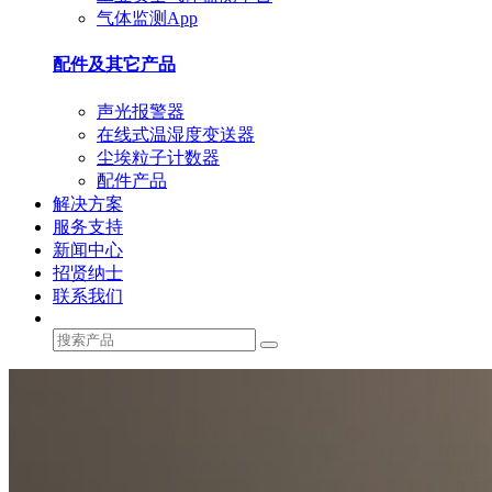
气体监测App
配件及其它产品
声光报警器
在线式温湿度变送器
尘埃粒子计数器
配件产品
解决方案
服务支持
新闻中心
招贤纳士
联系我们