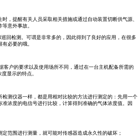
生时，提醒有关人员采取相关措施或通过自动装置切断供气源、
炸等意外事故。
和巡回检测。可谓是非常多的，因此得到了良好的应用，在很多
很有必要的哦。
据客户的要求以及使用场所不同，通过在一台主机配备所需的
浓度显示的特点。
析检测仪器一样，都是用相对比较的方法进行测定的：先用一个
标准浓度的电信号进行比较，计算得到准确的气体浓度值。因
测定范围进行测量，就可能对传感器造成永久性的破坏；