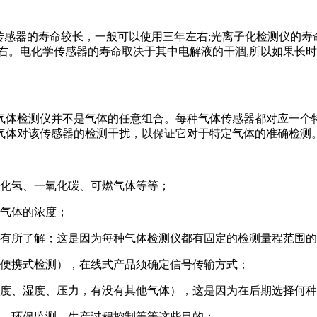
传感器的寿命较长，一般可以使用三年左右;光离子化检测仪的寿
右。电化学传感器的寿命取决于其中电解液的干涸,所以如果长
气体检测仪并不是气体的任意组合。每种气体传感器都对应一个
气体对该传感器的检测干扰，以保证它对于特定气体的准确检测
硫化氢、一氧化碳、可燃气体等等；
场气体的浓度；
理有所了解；这是因为每种气体检测仪都有固定的检测量程范围
持便携式检测），在线式产品须确定信号传输方式；
温度、湿度、压力，有没有其他气体），这是因为在后期选择何
产、环保监测、生产过程控制等等这些目的；