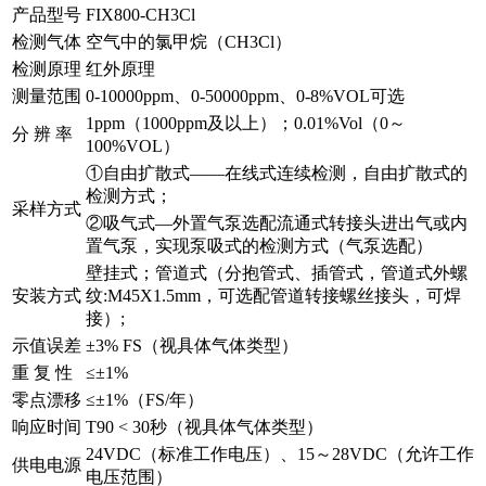
产品型号
FIX800-CH3Cl
检测气体
空气中的氯甲烷（CH3Cl）
检测原理
红外原理
测量范围
0-10000ppm、0-50000ppm、0-8%VOL可选
1ppm（1000ppm及以上）；0.01%Vol（0～
分 辨 率
100%VOL）
①自由扩散式——在线式连续检测，自由扩散式的
检测方式；
采样方式
②吸气式—外置气泵选配流通式转接头进出气或内
置气泵，实现泵吸式的检测方式（气泵选配）
壁挂式；管道式（分抱管式、插管式，管道式外螺
安装方式
纹:M45X1.5mm，可选配管道转接螺丝接头，可焊
接）;
示值误差
±3% FS（视具体气体类型）
重 复 性
≤±1%
零点漂移
≤±1%（FS/年）
响应时间
T90 < 30秒（视具体气体类型）
24VDC（标准工作电压）、15～28VDC（允许工作
供电电源
电压范围）