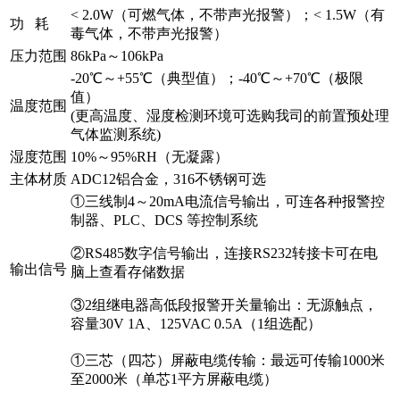
< 2.0W（可燃气体，不带声光报警）；< 1.5W（有
功 耗
毒气体，不带声光报警）
压力范围
86kPa～106kPa
-20℃～+55℃（典型值）；-40℃～+70℃（极限
值）
温度范围
(更高温度、湿度检测环境可选购我司的前置预处理
气体监测系统)
湿度范围
10%～95%RH（无凝露）
主体材质
ADC12铝合金，316不锈钢可选
①三线制4～20mA电流信号输出，可连各种报警控
制器、PLC、DCS 等控制系统
②RS485数字信号输出，连接RS232转接卡可在电
输出信号
脑上查看存储数据
③2组继电器高低段报警开关量输出：无源触点，
容量30V 1A、125VAC 0.5A（1组选配）
①三芯（四芯）屏蔽电缆传输：最远可传输1000米
至2000米（单芯1平方屏蔽电缆）