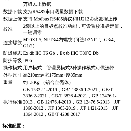
万组以上数据
数据下载
支持RS485串口测量数据下载
数据上传
支持 Modbus RS485协议和HJ212协议数据上传
2级以上的目标点校准功能，可设置校准标定值，
校准
一键调零
M20X1.5, NPT3/4内螺纹 (可选1/2NPT、G3/4、
连接螺纹
G1/2）
防爆标志
Ex db IIC T6 Gb，Ex tb IIIC T80℃ Db
防护等级
IP66
操作模式
用户模式、管理员模式2种操作模式可供选择
外型尺寸
高210mm×宽175mm×厚85mm
重量
约1.8Kg （铝合金壳体）
GB 15322.1-2019，GB/T 3836.1-2021，GB/T
3836.2-2021，GB/T 3836.4-2021，GB 12476.1-
执行标准
2013，GB 12476.4-2010，GB 12476.5-2013，JJF
1368-2012，JJF 1363-2019，JJF 1421-2013，JJF
1364-2012，GB/T 4208-2017
标准配置：