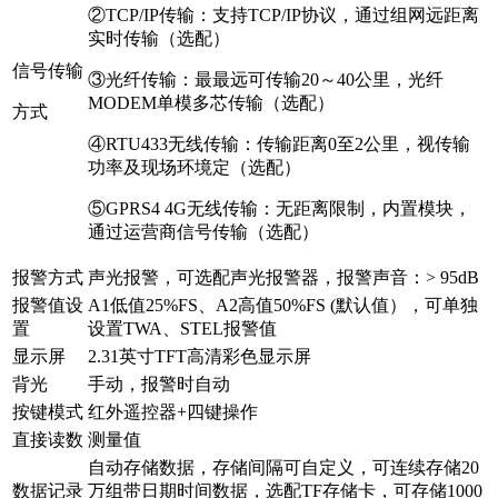
②TCP/IP传输：支持TCP/IP协议，通过组网远距离
实时传输（选配）
信号传输
③光纤传输：最最远可传输20～40公里，光纤
MODEM单模多芯传输（选配）
方式
④RTU433无线传输：传输距离0至2公里，视传输
功率及现场环境定（选配）
⑤GPRS4 4G无线传输：无距离限制，内置模块，
通过运营商信号传输（选配）
报警方式
声光报警，可选配声光报警器，报警声音：> 95dB
报警值设
A1低值25%FS、A2高值50%FS (默认值），可单独
置
设置TWA、STEL报警值
显示屏
2.31英寸TFT高清彩色显示屏
背光
手动，报警时自动
按键模式
红外遥控器+四键操作
直接读数
测量值
自动存储数据，存储间隔可自定义，可连续存储20
数据记录
万组带日期时间数据，选配TF存储卡，可存储1000