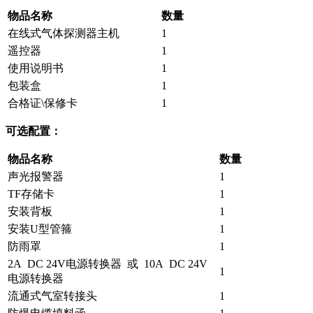
物品名称
数量
在线式气体探测器主机
1
遥控器
1
使用说明书
1
包装盒
1
合格证\保修卡
1
可选配置：
物品名称
数量
声光报警器
1
TF存储卡
1
安装背板
1
安装U型管箍
1
防雨罩
1
2A DC 24V电源转换器 或 10A DC 24V
1
电源转换器
流通式气室转接头
1