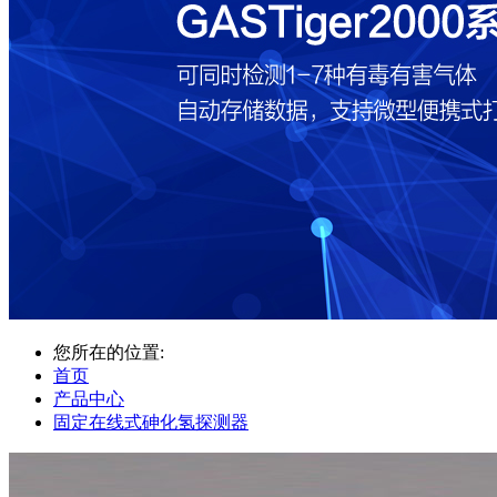
您所在的位置:
首页
产品中心
固定在线式砷化氢探测器