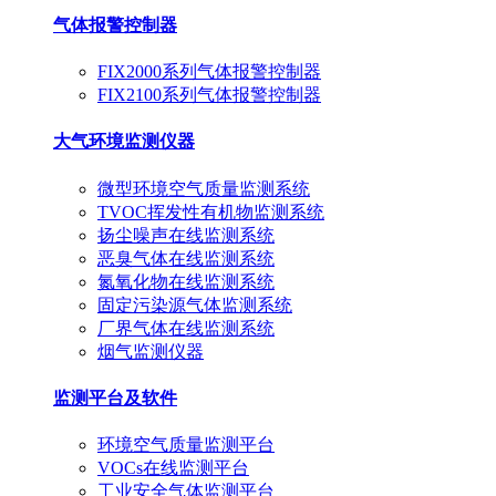
气体报警控制器
FIX2000系列气体报警控制器
FIX2100系列气体报警控制器
大气环境监测仪器
微型环境空气质量监测系统
TVOC挥发性有机物监测系统
扬尘噪声在线监测系统
恶臭气体在线监测系统
氮氧化物在线监测系统
固定污染源气体监测系统
厂界气体在线监测系统
烟气监测仪器
监测平台及软件
环境空气质量监测平台
VOCs在线监测平台
工业安全气体监测平台