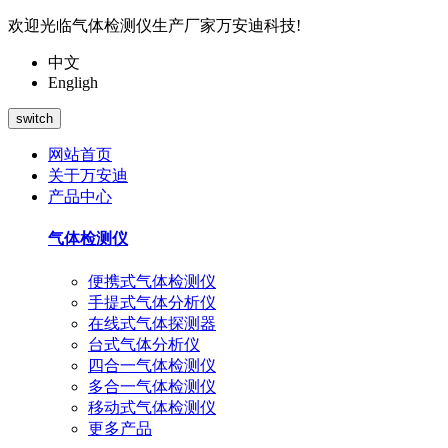
欢迎光临气体检测仪生产厂家万安迪科技!
中文
Engligh
switch
网站首页
关于万安迪
产品中心
气体检测仪
便携式气体检测仪
手提式气体分析仪
在线式气体探测器
台式气体分析仪
四合一气体检测仪
多合一气体检测仪
移动式气体检测仪
更多产品