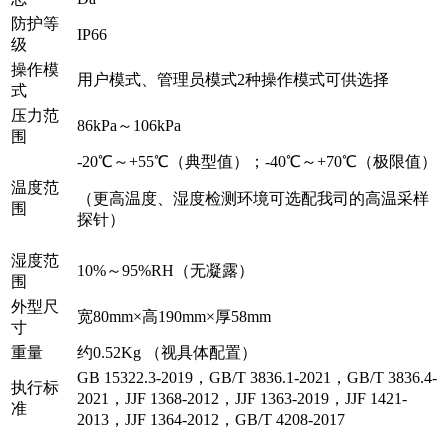
防护等
IP66
级
操作模
用户模式、管理员模式2种操作模式可供选择
式
压力范
86kPa～106kPa
围
-20℃～+55℃（典型值）；-40℃～+70℃（极限值）
温度范
（更高温度、湿度检测环境可选配我司的高温采样
围
探针）
湿度范
10%～95%RH（无凝露）
围
外型尺
宽80mm×高190mm×厚58mm
寸
重量
约0.52Kg （视具体配置）
GB 15322.3-2019，GB/T 3836.1-2021，GB/T 3836.4-
执行标
2021，JJF 1368-2012，JJF 1363-2019，JJF 1421-
准
2013，JJF 1364-2012，GB/T 4208-2017