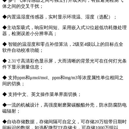
◆ 多个气体传感器之间可独立打开或关闭，有效避免检测气
体之间的交叉干扰；
◆内置温湿度传感器，实时显示环境温、湿度（选配）；
◆主动泵吸式，响应时间短、采用嵌入式32位超低功耗微处理
器，检测误差小分辨率高；
◆ 智能的温湿度和零点补偿算法，2级至4级以上的目标点全
软件自动校准功能；
◆ 2.31寸高清彩色显示屏，大而清晰的背景光可在任何灯光条
件下显示测量信息；
◆ 支持ppm和μmol/mol、ppm和mg/m3等浓度属性单位相同之
间的切换；
◆ 支持中文、英文操作菜单界面切换；
◆一流的机械设计，高强度耐磨聚碳酸酯外壳，防水防腐防电
磁辐射；
◆自动存储数据，存储间隔可自定义，可存储20万组带日期时
间标识的数据，如选配微型TF存储卡，可存储1000万组以