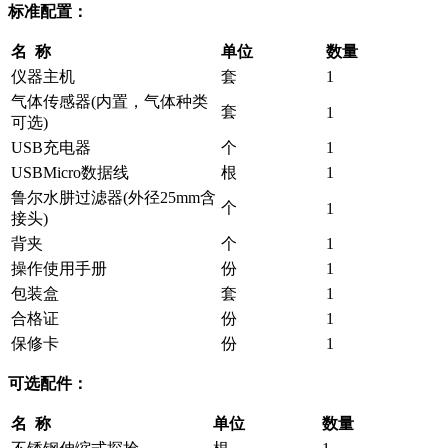
标准配置：
名 称
单位
数量
仪器主机
套
1
气体传感器(内置，气体种类
套
1
可选)
USB充电器
个
1
USBMicro数据线
根
1
鲁尔水肼过滤器(外径25mm含
个
1
接头)
背夹
个
1
操作使用手册
份
1
包装盒
套
1
合格证
份
1
保修卡
份
1
可选配件：
名 称
单位
数量