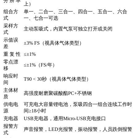
分 辨 率
上）
组合方
单一、二合一、三合一、四合一、五合一、六合
式
一、七合一可选
采样方
主动泵吸式，内置气泵可独立打开或关闭
式
示值误
±3% FS（视具体气体类型）
差
重 复 性
≤±1%
零点漂
≤±1%（FS/年）
移
响应时
T90 < 30秒（视具体气体类型）
间
主体材
高强度耐磨聚碳酸酯PC+不锈钢
质
供电电
可充电大容量锂电池，泵吸四合一组合连续工作时
源
间≥18小时
充电器
USB充电器，通用Micro-USB充电接口
报警方
声音报警，LED光报警，振动报警，人员跌倒报警
式