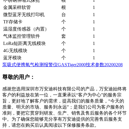
不锈钢伸缩式探抢
根
1
金属采样软管
根
1
微型蓝牙无线打印机
台
1
TF存储卡
个
1
温湿度传感器（内置）
个
1
气体监控管理软件
套
1
LoRa短距离无线模块
个
1
4G无线模块
个
1
蓝牙模块
个
1
泵吸式便携氧气检测报警仪GASTiger2000技术参数20200208
尊敬的用户：
感谢您选用深圳市万安迪科技有限公司的产品，万安迪始终将
客户的利益放在第一位，一直秉承以“客户为中心”的服务宗
旨，更好地了解客户的需求，提高我们的服务质量，“今天的
质量、明天的市场、服务到永远”；是我们公司为客户服务的
准则，要把它贯穿到研发、生产、销售及售后服务的各个环节
中。为了确保您能够充分享有万安迪提供的完善售后服务支
持，请您在购买后认真阅读以下保修服务条款。