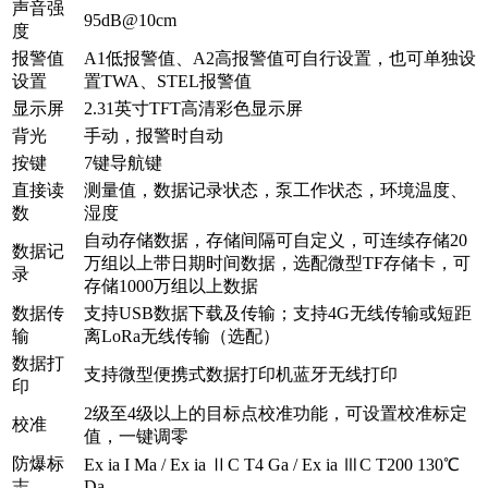
声音强
95dB@10cm
度
报警值
A1低报警值、A2高报警值可自行设置，也可单独设
设置
置TWA、STEL报警值
显示屏
2.31英寸TFT高清彩色显示屏
背光
手动，报警时自动
按键
7键导航键
直接读
测量值，数据记录状态，泵工作状态，环境温度、
数
湿度
自动存储数据，存储间隔可自定义，可连续存储20
数据记
万组以上带日期时间数据，选配微型TF存储卡，可
录
存储1000万组以上数据
数据传
支持USB数据下载及传输；支持4G无线传输或短距
输
离LoRa无线传输（选配）
数据打
支持微型便携式数据打印机蓝牙无线打印
印
2级至4级以上的目标点校准功能，可设置校准标定
校准
值，一键调零
防爆标
Ex ia I Ma / Ex ia ⅡC T4 Ga / Ex ia ⅢC T200 130℃
志
Da