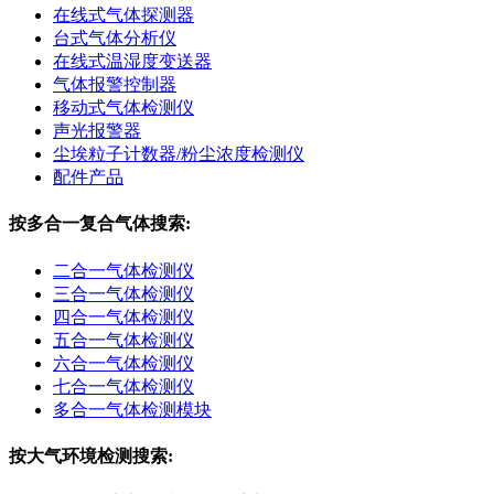
在线式气体探测器
台式气体分析仪
在线式温湿度变送器
气体报警控制器
移动式气体检测仪
声光报警器
尘埃粒子计数器/粉尘浓度检测仪
配件产品
按多合一复合气体搜索:
二合一气体检测仪
三合一气体检测仪
四合一气体检测仪
五合一气体检测仪
六合一气体检测仪
七合一气体检测仪
多合一气体检测模块
按大气环境检测搜索: