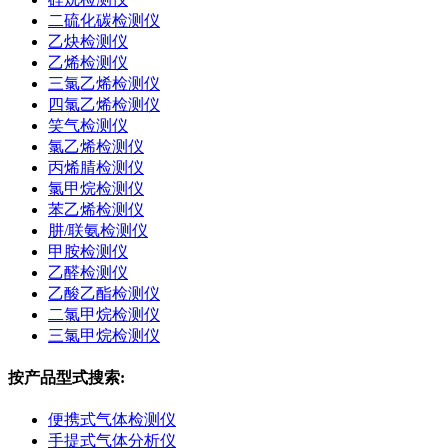
二硫化碳检测仪
乙炔检测仪
乙烯检测仪
三氯乙烯检测仪
四氯乙烯检测仪
笑气检测仪
氯乙烯检测仪
丙烯腈检测仪
氯甲烷检测仪
苯乙烯检测仪
肼/联氨检测仪
甲胺检测仪
乙醛检测仪
乙酸乙酯检测仪
二氯甲烷检测仪
三氯甲烷检测仪
按产品型式搜索:
便携式气体检测仪
手提式气体分析仪