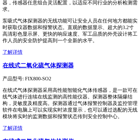
器，传感器任意组合灵活配置，以适应不同行业的分析检测需
求。
泵吸式气体探测器的无线功能可让安全人员在任何地方都能实
时获取仪器数据和报警状态。直观的数据显示、超大的3.2寸
高清彩色显示屏、更快的响应速度、军工品质的外壳设计将工
作人员的安全防护提高到一个全新的水平。
了解详情
在线式二氧化硫气体探测器
产品型号: FIX800-SO2
在线式气体探测器采用高性能智能化气体传感器，是一款可在
线气体进行连续在线监测的高性能仪器。探测器整体隔爆结
构，灵敏度及精度高。探测器通过气体报警控制器及监控管理
软件在电脑上可以实现实时浓度显示，也可以通过选配的无线
模块将实时的监测数据和报警状态传到安全控制中心。
了解详情