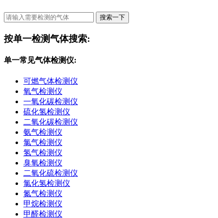
搜索一下
按单一检测气体搜索:
单一常见气体检测仪:
可燃气体检测仪
氧气检测仪
一氧化碳检测仪
硫化氢检测仪
二氧化碳检测仪
氨气检测仪
氯气检测仪
氢气检测仪
臭氧检测仪
二氧化硫检测仪
氯化氢检测仪
氮气检测仪
甲烷检测仪
甲醛检测仪