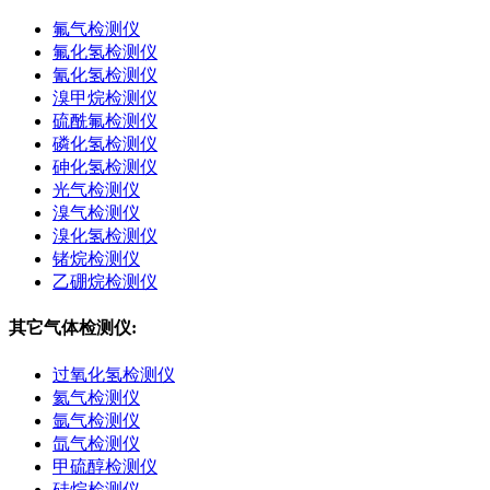
氟气检测仪
氟化氢检测仪
氰化氢检测仪
溴甲烷检测仪
硫酰氟检测仪
磷化氢检测仪
砷化氢检测仪
光气检测仪
溴气检测仪
溴化氢检测仪
锗烷检测仪
乙硼烷检测仪
其它气体检测仪:
过氧化氢检测仪
氦气检测仪
氩气检测仪
氙气检测仪
甲硫醇检测仪
硅烷检测仪