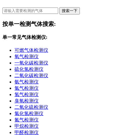
搜索一下
按单一检测气体搜索:
单一常见气体检测仪:
可燃气体检测仪
氧气检测仪
一氧化碳检测仪
硫化氢检测仪
二氧化碳检测仪
氨气检测仪
氯气检测仪
氢气检测仪
臭氧检测仪
二氧化硫检测仪
氯化氢检测仪
氮气检测仪
甲烷检测仪
甲醛检测仪