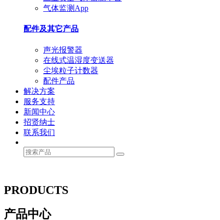
气体监测App
配件及其它产品
声光报警器
在线式温湿度变送器
尘埃粒子计数器
配件产品
解决方案
服务支持
新闻中心
招贤纳士
联系我们
PRODUCTS
产品中心