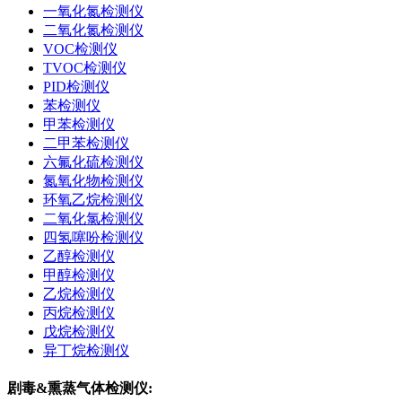
一氧化氮检测仪
二氧化氮检测仪
VOC检测仪
TVOC检测仪
PID检测仪
苯检测仪
甲苯检测仪
二甲苯检测仪
六氟化硫检测仪
氮氧化物检测仪
环氧乙烷检测仪
二氧化氯检测仪
四氢噻吩检测仪
乙醇检测仪
甲醇检测仪
乙烷检测仪
丙烷检测仪
戊烷检测仪
异丁烷检测仪
剧毒&熏蒸气体检测仪: