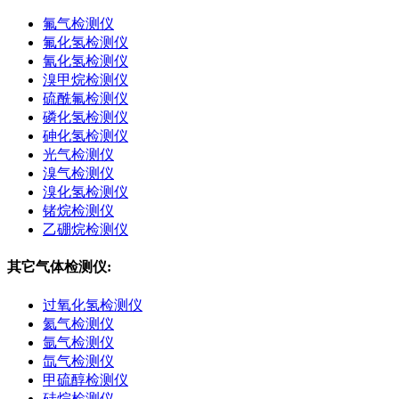
氟气检测仪
氟化氢检测仪
氰化氢检测仪
溴甲烷检测仪
硫酰氟检测仪
磷化氢检测仪
砷化氢检测仪
光气检测仪
溴气检测仪
溴化氢检测仪
锗烷检测仪
乙硼烷检测仪
其它气体检测仪:
过氧化氢检测仪
氦气检测仪
氩气检测仪
氙气检测仪
甲硫醇检测仪
硅烷检测仪