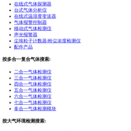
在线式气体探测器
台式气体分析仪
在线式温湿度变送器
气体报警控制器
移动式气体检测仪
声光报警器
尘埃粒子计数器/粉尘浓度检测仪
配件产品
按多合一复合气体搜索:
二合一气体检测仪
三合一气体检测仪
四合一气体检测仪
五合一气体检测仪
六合一气体检测仪
七合一气体检测仪
多合一气体检测模块
按大气环境检测搜索: