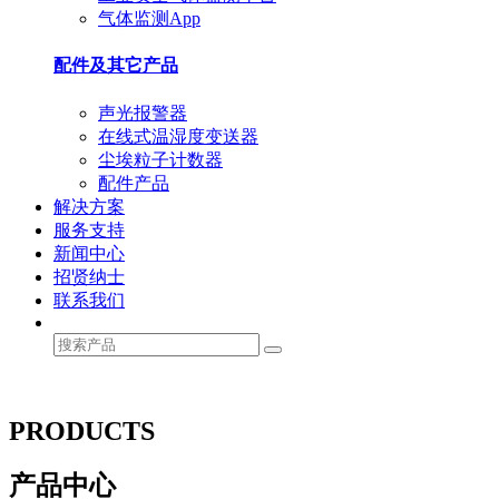
气体监测App
配件及其它产品
声光报警器
在线式温湿度变送器
尘埃粒子计数器
配件产品
解决方案
服务支持
新闻中心
招贤纳士
联系我们
PRODUCTS
产品中心