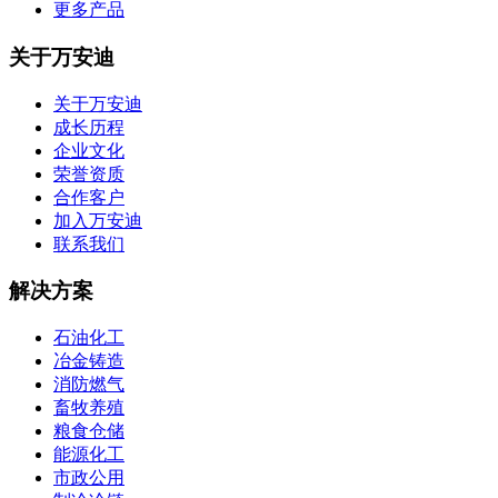
更多产品
关于万安迪
关于万安迪
成长历程
企业文化
荣誉资质
合作客户
加入万安迪
联系我们
解决方案
石油化工
冶金铸造
消防燃气
畜牧养殖
粮食仓储
能源化工
市政公用