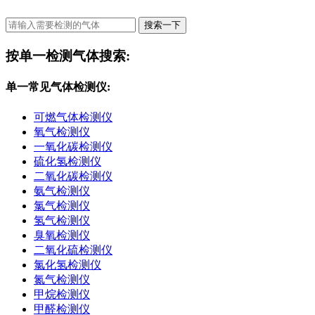
搜索一下
按单一检测气体搜索:
单一常见气体检测仪:
可燃气体检测仪
氧气检测仪
一氧化碳检测仪
硫化氢检测仪
二氧化碳检测仪
氨气检测仪
氯气检测仪
氢气检测仪
臭氧检测仪
二氧化硫检测仪
氯化氢检测仪
氮气检测仪
甲烷检测仪
甲醛检测仪