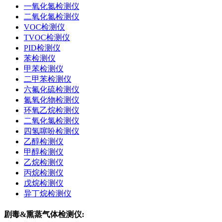
一氧化氮检测仪
二氧化氮检测仪
VOC检测仪
TVOC检测仪
PID检测仪
苯检测仪
甲苯检测仪
二甲苯检测仪
六氟化硫检测仪
氮氧化物检测仪
环氧乙烷检测仪
二氧化氯检测仪
四氢噻吩检测仪
乙醇检测仪
甲醇检测仪
乙烷检测仪
丙烷检测仪
戊烷检测仪
异丁烷检测仪
剧毒&熏蒸气体检测仪: