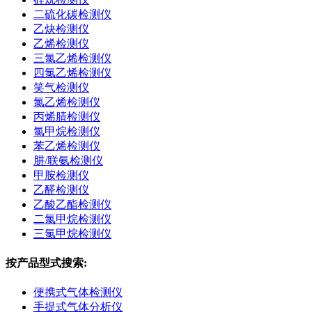
二硫化碳检测仪
乙炔检测仪
乙烯检测仪
三氯乙烯检测仪
四氯乙烯检测仪
笑气检测仪
氯乙烯检测仪
丙烯腈检测仪
氯甲烷检测仪
苯乙烯检测仪
肼/联氨检测仪
甲胺检测仪
乙醛检测仪
乙酸乙酯检测仪
二氯甲烷检测仪
三氯甲烷检测仪
按产品型式搜索:
便携式气体检测仪
手提式气体分析仪