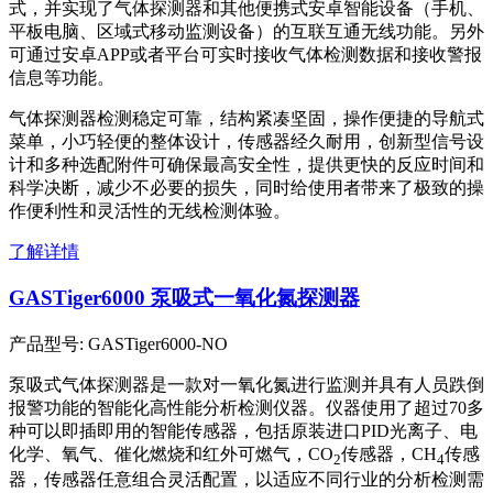
式，并实现了气体探测器和其他便携式安卓智能设备（手机、
平板电脑、区域式移动监测设备）的互联互通无线功能。另外
可通过安卓APP或者平台可实时接收气体检测数据和接收警报
信息等功能。
气体探测器检测稳定可靠，结构紧凑坚固，操作便捷的导航式
菜单，小巧轻便的整体设计，传感器经久耐用，创新型信号设
计和多种选配附件可确保最高安全性，提供更快的反应时间和
科学决断，减少不必要的损失，同时给使用者带来了极致的操
作便利性和灵活性的无线检测体验。
了解详情
GASTiger6000 泵吸式一氧化氮探测器
产品型号: GASTiger6000-NO
泵吸式气体探测器是一款对一氧化氮进行监测并具有人员跌倒
报警功能的智能化高性能分析检测仪器。仪器使用了超过70多
种可以即插即用的智能传感器，包括原装进口PID光离子、电
化学、氧气、催化燃烧和红外可燃气，CO
传感器，CH
传感
2
4
器，传感器任意组合灵活配置，以适应不同行业的分析检测需