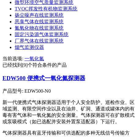
微型环境空气质量监测系统
TVOC挥发性有机物监测系统
扬尘噪声在线监测系统
恶臭气体在线监测系统
氮氧化物在线监测系统
固定污染源气体监测系统
厂界气体在线监测系统
烟气监测仪器
当前选项:
一氧化氮
已经找到[9]个符合条件的产品
EDW500 便携式一氧化氮探测器
产品型号: EDW500-N0
新一代便携式气体探测器适用于个人安全防护、巡检作业、区
域监测、有限空间作业以及在油井、矿洞、通道或罐体内的有
毒有害气体和一氧化氮的安全测量。气体探测器可在扩散模式
或泵吸模式（如已选配并安装外置泵适配器）下运行。
气体探测器具有蓝牙传输和可供选配的多种无线信号传输方