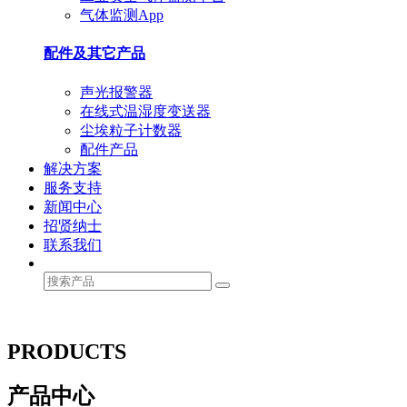
气体监测App
配件及其它产品
声光报警器
在线式温湿度变送器
尘埃粒子计数器
配件产品
解决方案
服务支持
新闻中心
招贤纳士
联系我们
PRODUCTS
产品中心