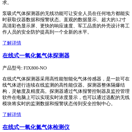
求。
泵吸式气体探测器的无线功能可让安全人员在任何地方都能实
时获取仪器数据和报警状态。直观的数据显示、超大的3.2寸
高清彩色显示屏、更快的响应速度、军工品质的外壳设计将工
作人员的安全防护提高到一个全新的水平。
了解详情
在线式一氧化氮气体探测器
产品型号: FIX800-NO
在线式气体探测器采用高性能智能化气体传感器，是一款可在
线气体进行连续在线监测的高性能仪器。探测器整体隔爆结
构，灵敏度及精度高。探测器通过气体报警控制器及监控管理
软件在电脑上可以实现实时浓度显示，也可以通过选配的无线
模块将实时的监测数据和报警状态传到安全控制中心。
了解详情
在线式一氧化氮气体检测仪