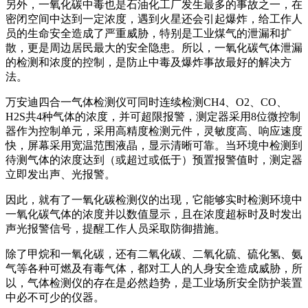
另外，一氧化碳中毒也是石油化工厂发生最多的事故之一，在
密闭空间中达到一定浓度，遇到火星还会引起爆炸，给工作人
员的生命安全造成了严重威胁，特别是工业煤气的泄漏和扩
散，更是周边居民最大的安全隐患。所以，一氧化碳气体泄漏
的检测和浓度的控制，是防止中毒及爆炸事故最好的解决方
法。
万安迪四合一气体检测仪可同时连续检测CH4、O2、CO、
H2S共4种气体的浓度，并可超限报警，测定器采用8位微控制
器作为控制单元，采用高精度检测元件，灵敏度高、响应速度
快，屏幕采用宽温范围液晶，显示清晰可靠。当环境中检测到
待测气体的浓度达到（或超过或低于）预置报警值时，测定器
立即发出声、光报警。
因此，就有了一氧化碳检测仪的出现，它能够实时检测环境中
一氧化碳气体的浓度并以数值显示，且在浓度超标时及时发出
声光报警信号，提醒工作人员采取防御措施。
除了甲烷和一氧化碳，还有二氧化碳、二氧化硫、硫化氢、氨
气等各种可燃及有毒气体，都对工人的人身安全造成威胁，所
以，气体检测仪的存在是必然趋势，是工业场所安全防护装置
中必不可少的仪器。