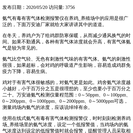
发布日期：2020/05/20
访问量: 3756
氨气有毒有害气体检测报警仪在养鸡_养殖场中的应用是很广
泛的，下面万安迪厂家就给大家讲讲其中的道道。
在冬天，养鸡户为了给鸡群防寒保暖，从而减少通风换气的时
间。如果不勤通风，各种有害气体浓度就会升高，有害气体氨
气是较为常见的。
氨气比空气轻、无色有刺激性气味的有害气体。氨气的刺激性
很强，如果超标，会对鸡的呼吸道产生影响，容易造成鸡群免
疫力下降，容易生病。
鸡对于有害气体很敏感的，对氨气更是如此。鸡舍氨气浓度越
小越好，小于百万分之五是很理想的，至少也要小于百万分之
二十。万安迪氨气检测仪量程范围：0～50ppm、0～100ppm、
0～200ppm、0～1000ppm、0～2000ppm、0～5000ppm可选，
测量鸡场内氨气的浓度，应该说绰绰有余。
使用在线式氨气有毒有害气体检测报警仪，时时刻刻检测养鸡
场_养殖场里的氨气浓度，设定一个低报警值，当鸡场内的氨
气浓度达到设定的低报警值时就会报警，提醒管理人员采取相