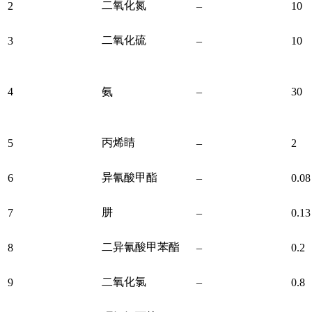
二氧化氮
2
–
10
二氧化硫
3
–
10
4
氨
–
30
丙烯睛
5
–
2
异氰酸甲酯
6
–
0.08
肼
7
–
0.13
二异氰酸甲苯酯
8
–
0.2
二氧化氯
9
–
0.8