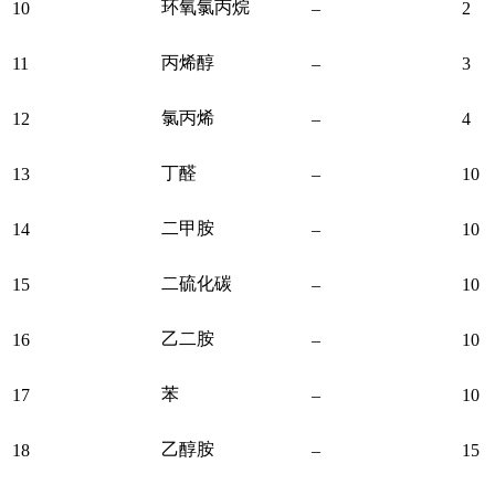
环氧氯丙烷
10
–
2
丙烯醇
11
–
3
氯丙烯
12
–
4
丁醛
13
–
10
二甲胺
14
–
10
二硫化碳
15
–
10
乙二胺
16
–
10
苯
17
–
10
乙醇胺
18
–
15