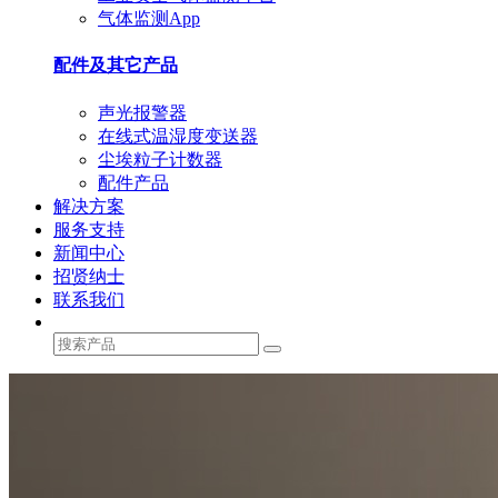
气体监测App
配件及其它产品
声光报警器
在线式温湿度变送器
尘埃粒子计数器
配件产品
解决方案
服务支持
新闻中心
招贤纳士
联系我们