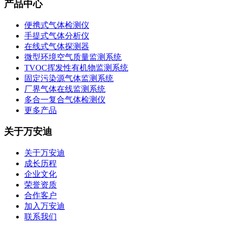
产品中心
便携式气体检测仪
手提式气体分析仪
在线式气体探测器
微型环境空气质量监测系统
TVOC挥发性有机物监测系统
固定污染源气体监测系统
厂界气体在线监测系统
多合一复合气体检测仪
更多产品
关于万安迪
关于万安迪
成长历程
企业文化
荣誉资质
合作客户
加入万安迪
联系我们