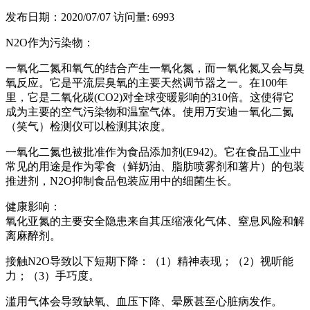
发布日期：2020/07/07
访问量: 6993
N2O作为污染物：
一氧化二氮和氧气的结合产生一氧化氮，而一氧化氮又会与臭
氧反应。它是平流层臭氧的主要天然调节器之一。在100年
里，它是二氧化碳(CO2)对全球变暖影响的310倍。这使得它
成为主要的空气污染物和温室气体。使用万安迪一氧化二氮
（笑气）检测仪可以检测其浓度。
一氧化二氮也被批准作为食品添加剂(E942)。它在食品工业中
常见的用途是作为零食（鲜奶油、脂肪喷雾剂和薯片）的包装
推进剂，N2O抑制食品包装应用中的细菌生长。
健康影响：
氧化亚氮的主要安全隐患来自其压缩液化气体、窒息风险和解
离麻醉剂。
接触N2O导致以下短期下降：（1）精神表现；（2）视听能
力；（3）手巧度。
滥用气体会导致缺氧、血压下降、晕厥甚至心脏病发作。