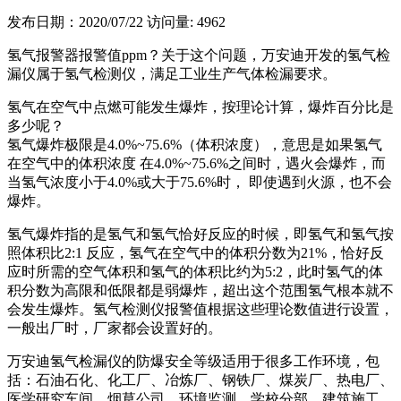
发布日期：2020/07/22
访问量: 4962
氢气报警器报警值ppm？关于这个问题，万安迪开发的氢气检
漏仪属于氢气检测仪，满足工业生产气体检漏要求。
氢气在空气中点燃可能发生爆炸，按理论计算，爆炸百分比是
多少呢？
氢气爆炸极限是4.0%~75.6%（体积浓度），意思是如果氢气
在空气中的体积浓度 在4.0%~75.6%之间时，遇火会爆炸，而
当氢气浓度小于4.0%或大于75.6%时， 即使遇到火源，也不会
爆炸。
氢气爆炸指的是氢气和氢气恰好反应的时候，即氢气和氢气按
照体积比2:1 反应，氢气在空气中的体积分数为21%，恰好反
应时所需的空气体积和氢气的体积比约为5:2，此时氢气的体
积分数为高限和低限都是弱爆炸，超出这个范围氢气根本就不
会发生爆炸。氢气检测仪报警值根据这些理论数值进行设置，
一般出厂时，厂家都会设置好的。
万安迪氢气检漏仪的防爆安全等级适用于很多工作环境，包
括：石油石化、化工厂、冶炼厂、钢铁厂、煤炭厂、热电厂、
医学研究车间、烟草公司、环境监测、学校分部、建筑施工、