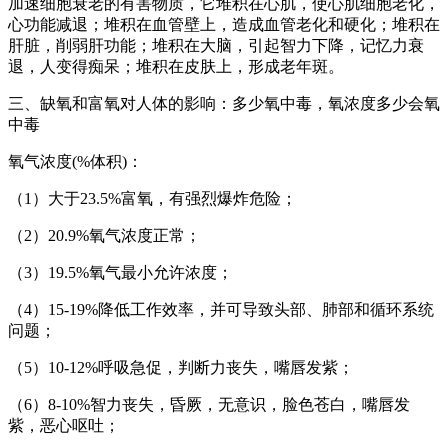
加速细胞衰老的有害物质，它堆积在心肌，使心肌细胞老化，
心功能减退；堆积在血管壁上，造成血管老化和硬化；堆积在
肝脏，削弱肝功能；堆积在大脑，引起智力下降，记忆力衰
退，人变得痴呆；堆积在皮肤上，形成老年斑。
三、缺氧和富氧对人体的影响：多少氧中毒，氧浓度多少会氧
中毒
氧气浓度(%体积)：
（1）大于23.5%富氧，有强烈爆炸危险；
（2）20.9%氧气浓度正常；
（3）19.5%氧气最小允许浓度；
（4）15-19%降低工作效率，并可导致头部、肺部和循环系统
问题；
（5）10-12%呼吸急促，判断力丧失，嘴唇发紫；
（6）8-10%智力丧失，昏厥，无意识，脸色苍白，嘴唇发
紫，恶心呕吐；