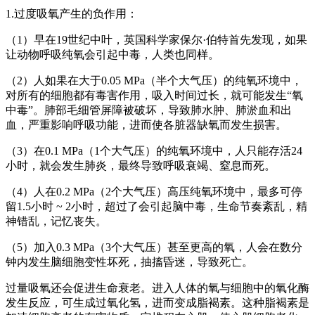
1.过度吸氧产生的负作用：
（1）早在19世纪中叶，英国科学家保尔·伯特首先发现，如果
让动物呼吸纯氧会引起中毒，人类也同样。
（2）人如果在大于0.05 MPa（半个大气压）的纯氧环境中，
对所有的细胞都有毒害作用，吸入时间过长，就可能发生“氧
中毒”。肺部毛细管屏障被破坏，导致肺水肿、肺淤血和出
血，严重影响呼吸功能，进而使各脏器缺氧而发生损害。
（3）在0.1 MPa（1个大气压）的纯氧环境中，人只能存活24
小时，就会发生肺炎，最终导致呼吸衰竭、窒息而死。
（4）人在0.2 MPa（2个大气压）高压纯氧环境中，最多可停
留1.5小时 ~ 2小时，超过了会引起脑中毒，生命节奏紊乱，精
神错乱，记忆丧失。
（5）加入0.3 MPa（3个大气压）甚至更高的氧，人会在数分
钟内发生脑细胞变性坏死，抽搐昏迷，导致死亡。
过量吸氧还会促进生命衰老。进入人体的氧与细胞中的氧化酶
发生反应，可生成过氧化氢，进而变成脂褐素。这种脂褐素是