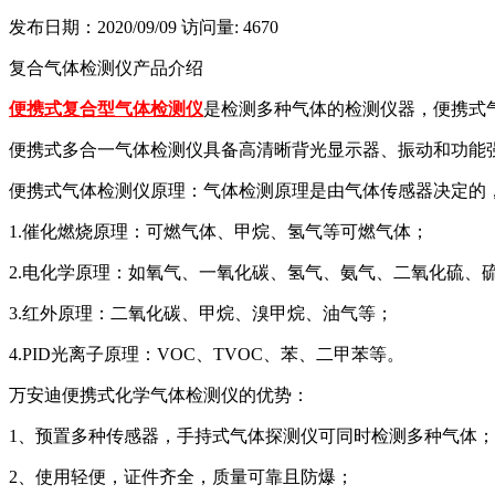
发布日期：2020/09/09
访问量: 4670
复合气体检测仪产品介绍
便携式复合型气体检测仪
是检测多种气体的检测仪器，便携式气
便携式多合一气体检测仪具备高清晰背光显示器、振动和功能
便携式气体检测仪原理：气体检测原理是由气体传感器决定的
1.催化燃烧原理：可燃气体、甲烷、氢气等可燃气体；
2.电化学原理：如氧气、一氧化碳、氢气、氨气、二氧化硫、
3.红外原理：二氧化碳、甲烷、溴甲烷、油气等；
4.PID光离子原理：VOC、TVOC、苯、二甲苯等。
万安迪便携式化学气体检测仪的优势：
1、预置多种传感器，手持式气体探测仪可同时检测多种气体；
2、使用轻便，证件齐全，质量可靠且防爆；