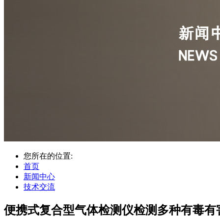
您所在的位置:
首页
新闻中心
技术交流
便携式复合型气体检测仪检测多种有毒有