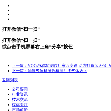
打开微信“扫一扫”
打开微信“扫一扫”
或点击手机屏幕右上角“分享”按钮
上一篇：VOCs气体监测仪厂家万安迪,助力打赢蓝天保卫
下一篇：油漆气体检测仪检测油漆气体浓度
返回列表
公司要闻
行业资讯
技术交流
媒体关注
市场前沿