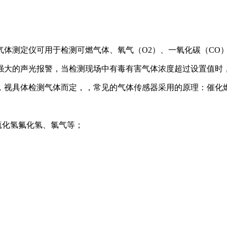
体测定仪可用于检测可燃气体、氧气（O2）、一氧化碳（CO）
强大的声光报警，当检测现场中有毒有害气体浓度超过设置值时
，视具体检测气体而定，，常见的气体传感器采用的原理：催化燃
硫化氢氟化氢、氯气等；