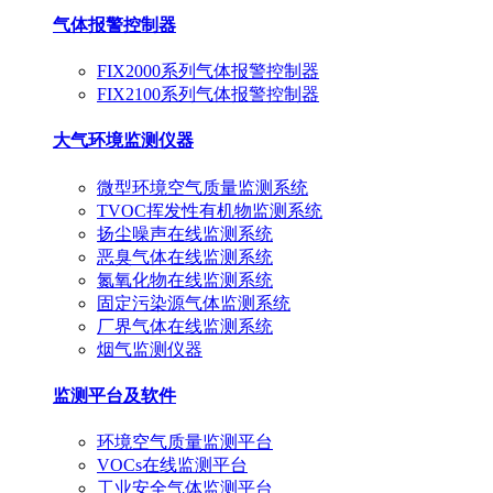
气体报警控制器
FIX2000系列气体报警控制器
FIX2100系列气体报警控制器
大气环境监测仪器
微型环境空气质量监测系统
TVOC挥发性有机物监测系统
扬尘噪声在线监测系统
恶臭气体在线监测系统
氮氧化物在线监测系统
固定污染源气体监测系统
厂界气体在线监测系统
烟气监测仪器
监测平台及软件
环境空气质量监测平台
VOCs在线监测平台
工业安全气体监测平台