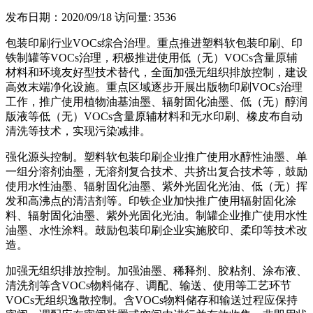
发布日期：2020/09/18
访问量: 3536
包装印刷行业VOCs综合治理。重点推进塑料软包装印刷、印
铁制罐等VOCs治理，积极推进使用低（无）VOCs含量原辅
材料和环境友好型技术替代，全面加强无组织排放控制，建设
高效末端净化设施。重点区域逐步开展出版物印刷VOCs治理
工作，推广使用植物油基油墨、辐射固化油墨、低（无）醇润
版液等低（无）VOCs含量原辅材料和无水印刷、橡皮布自动
清洗等技术，实现污染减排。
强化源头控制。塑料软包装印刷企业推广使用水醇性油墨、单
一组分溶剂油墨，无溶剂复合技术、共挤出复合技术等，鼓励
使用水性油墨、辐射固化油墨、紫外光固化光油、低（无）挥
发和高沸点的清洁剂等。印铁企业加快推广使用辐射固化涂
料、辐射固化油墨、紫外光固化光油。制罐企业推广使用水性
油墨、水性涂料。鼓励包装印刷企业实施胶印、柔印等技术改
造。
加强无组织排放控制。加强油墨、稀释剂、胶粘剂、涂布液、
清洗剂等含VOCs物料储存、调配、输送、使用等工艺环节
VOCs无组织逸散控制。含VOCs物料储存和输送过程应保持