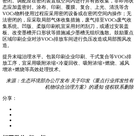
密闭。调配应在密闭装置或空间内进行并有效收集，非即用状
态应加盖密封。涂布、印刷、覆膜、复合、上光、清洗等含
VOCs物料使用过程应采用密闭设备或在密闭空间内操作；无
法密闭的，应采取局部气体收集措施，废气排至VOCs废气收
集系统。凹版、柔版印刷机宜采用封闭刮刀，或通过安装盖
板、改变墨槽开口形状等措施减少墨槽无组织逸散。鼓励重点
区域印刷企业对涉VOCs排放车间进行负压改造或局部围风改
造。
提升末端治理水平。包装印刷企业印刷、干式复合等VOCs排
放工序，宜采用吸附浓缩+冷凝回收、吸附浓缩+燃烧、减风
增浓+燃烧等高效处理技术。
来源：生态环境部办公厅发布 关于印发《重点行业挥发性有
机物综合治理方案》的通知 侵权联系删除
分享：