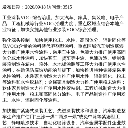
发布日期：2020/09/18
访问量: 3515
工业涂装VOCs综合治理。加大汽车、家具、集装箱、电子产
品、工程机械等行业VOCs治理力度，重点区域应结合本地产
业特征，加快实施其他行业涂装VOCs综合治理。
强化源头控制，加快使用粉末、水性、高固体分、辐射固化等
低VOCs含量的涂料替代溶剂型涂料。重点区域汽车制造底漆
大力推广使用水性涂料，乘用车中涂、色漆大力推广使用高固
体分或水性涂料，加快客车、货车等中涂、色漆改造。钢制集
装箱制造在箱内、箱外、木地板涂装等工序大力推广使用水性
涂料，在确保防腐蚀功能的前提下，加快推进特种集装箱采用
水性涂料。木质家具制造大力推广使用水性、辐射固化、粉末
等涂料和水性胶粘剂；金属家具制造大力推广使用粉末涂料；
软体家具制造大力推广使用水性胶粘剂。工程机械制造大力推
广使用水性、粉末和高固体分涂料。电子产品制造推广使用粉
末、水性、辐射固化等涂料。
加快推广紧凑式涂装工艺、先进涂装技术和设备。汽车制造整
车生产推广使用“三涂一烘”“两涂一烘”或免中涂等紧凑型工
艺、静电喷涂技术、自动化喷涂设备。汽车金属零配件企业鼓