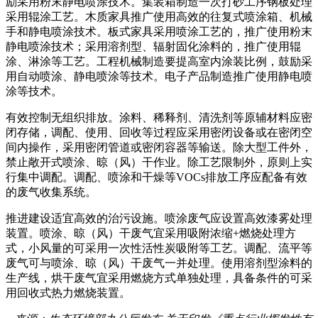
励采用粉末静电喷涂技术。集装箱制造一次打砂工序钢板处理
采用辊涂工艺。木质家具推广使用高效的往复式喷涂箱、机械
手和静电喷涂技术。板式家具采用喷涂工艺的，推广使用粉末
静电喷涂技术；采用溶剂型、辐射固化涂料的，推广使用辊
涂、淋涂等工艺。工程机械制造要提高室内涂装比例，鼓励采
用自动喷涂、静电喷涂等技术。电子产品制造推广使用静电喷
涂等技术。
有效控制无组织排放。涂料、稀释剂、清洗剂等原辅材料应密
闭存储，调配、使用、回收等过程应采用密闭设备或在密闭空
间内操作，采用密闭管道或密闭容器等输送。除大型工件外，
禁止敞开式喷涂、晾（风）干作业。除工艺限制外，原则上实
行集中调配。调配、喷涂和干燥等VOCs排放工序应配备有效
的废气收集系统。
推进建设适宜高效的治污设施。喷涂废气应设置高效漆雾处理
装置。喷涂、晾（风）干废气宜采用吸附浓缩+燃烧处理方
式，小风量的可采用一次性活性炭吸附等工艺。调配、流平等
废气可与喷涂、晾（风）干废气一并处理。使用溶剂型涂料的
生产线，烘干废气宜采用燃烧方式单独处理，具备条件的可采
用回收式热力燃烧装置。