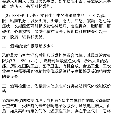
会起火并回火，造成火灾事故。如果处理不当，会造成火灾事
故，烧伤人，甚至引起爆炸。
（2）慢性作用：长期接触生产中的高浓度本品，可引起鼻、
眼、粘膜刺激，以及头痛、头晕、乏力、易怒、震颤、恶心等
症状；长期酗酒可引起多发性神经病、慢性胃炎、脂肪肝、肝
硬化、心肌损害、器质性精神病等；长期接触皮肤会引起干
燥、脱屑、皲裂和皮炎。
二、酒精的爆炸极限是多少？
乙醇蒸发与空气混合后能形成爆炸性混合气体，其爆炸浓度极
限为3.3—19%（vol）。燃烧时呈淡蓝色火焰，放出大量的热
能。所以在国防工业、医疗卫生、有机合成、食品工业、工农
业生产中需要采购酒精检测仪或是酒精浓度报警器等酒精挥发
防爆设备。
三、酒精检测仪、酒精测试仪原理和分类及酒精气体检测仪价
格
酒精检测仪的检测原理：当具有N型半导体特性的氧化物暴露
于空气时，受吸附的氧气影响电子数减少，导致电阻增大。而
后，如果某种特定的气体（还原性气体）存在于空气中，它将