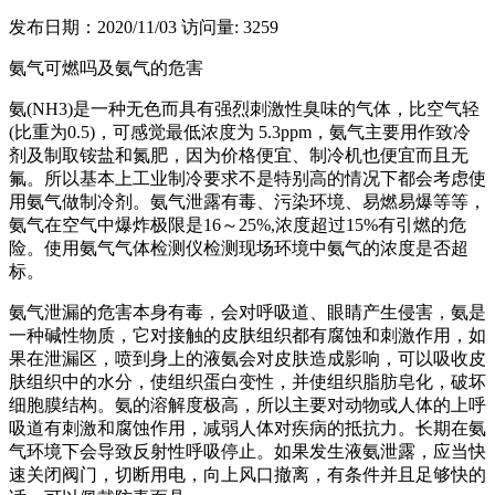
发布日期：2020/11/03
访问量: 3259
氨气可燃吗及氨气的危害
氨(NH3)是一种无色而具有强烈刺激性臭味的气体，比空气轻
(比重为0.5)，可感觉最低浓度为 5.3ppm，氨气主要用作致冷
剂及制取铵盐和氮肥，因为价格便宜、制冷机也便宜而且无
氟。所以基本上工业制冷要求不是特别高的情况下都会考虑使
用氨气做制冷剂。氨气泄露有毒、污染环境、易燃易爆等等，
氨气在空气中爆炸极限是16～25%,浓度超过15%有引燃的危
险。使用氨气气体检测仪检测现场环境中氨气的浓度是否超
标。
氨气泄漏的危害本身有毒，会对呼吸道、眼睛产生侵害，氨是
一种碱性物质，它对接触的皮肤组织都有腐蚀和刺激作用，如
果在泄漏区，喷到身上的液氨会对皮肤造成影响，可以吸收皮
肤组织中的水分，使组织蛋白变性，并使组织脂肪皂化，破坏
细胞膜结构。氨的溶解度极高，所以主要对动物或人体的上呼
吸道有刺激和腐蚀作用，减弱人体对疾病的抵抗力。长期在氨
气环境下会导致反射性呼吸停止。如果发生液氨泄露，应当快
速关闭阀门，切断用电，向上风口撤离，有条件并且足够快的