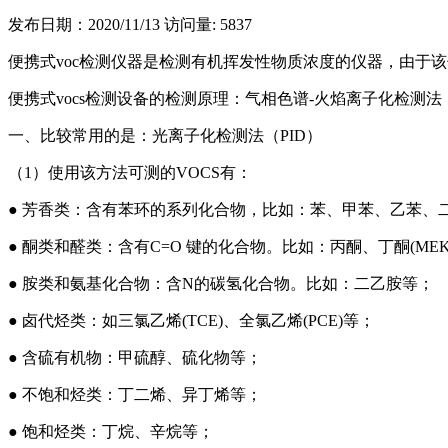
发布日期：2020/11/13
访问量: 5837
便携式voc检测仪器是检测有机挥发性物质浓度的仪器，由于
便携式vocs检测设备的检测原理：气相色谱-火焰离子化检测法（
一、比较常用的是：光离子化检测法（PID）
（1）使用该方法可测的VOCS有：
● 芳香类：含有苯环的系列化合物，比如：苯、甲苯、乙苯、
● 酮类和醛类：含有C=O 键的化合物。比如：丙酮、丁酮(ME
● 胺类和氨基化合物：含N的碳氢化合物。比如：二乙胺等；
● 卤代烃类：如三氯乙烯(TCE)、全氯乙烯(PCE)等；
● 含硫有机物：甲硫醇、硫化物等；
● 不饱和烃类：丁二烯、异丁烯等；
● 饱和烃类：丁烷、辛烷等；