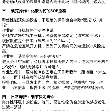
务必确认设备的温度组别是否高于现场可能出现的引燃温度。
三、 规范操作：化繁为简的SOP流程
即使性能顶尖的设备，不规范的操作也会导致“谎报”或“漏
报”。
作业前：开机预热与洁净测试
必须在洁净空气中开机，等待传感器稳定（通常30-60秒）。
观察数值是否归零（氧气应为20.9%vol）。
严禁在危险区域开关机，因为开关机瞬间的电流脉冲风险最
高。
作业中：受限空间的“三分钟法则”
进入受限空间前，必须将采样探头伸入内部，连续抽气检测至
少3分钟，确认无异常后方可进入。
作业过程中，应将检测仪固定在工作呼吸带（距地面1.5米左
右），而非挂在腰间或随意放置。
报警响应：一旦发出声、光、振动报警，严格执行“停止作
业、迅速撤离、报告上级”的流程。严禁忽视报警继续操作。
四、 日常养护：细节决定寿命
爆炸性环境中的粉尘、湿气、腐蚀性物质会加速传感器老化。
过滤与清洁