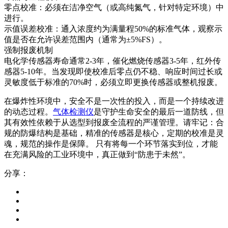
零点校准：必须在洁净空气（或高纯氮气，针对特定环境）中
进行。
示值误差校准：通入浓度约为满量程50%的标准气体，观察示
值是否在允许误差范围内（通常为±5%FS）。
强制报废机制
电化学传感器寿命通常2-3年，催化燃烧传感器3-5年，红外传
感器5-10年。当发现即使校准后零点仍不稳、响应时间过长或
灵敏度低于标准的70%时，必须立即更换传感器或整机报废。
在爆炸性环境中，安全不是一次性的投入，而是一个持续改进
的动态过程。
气体检测仪
是守护生命安全的最后一道防线，但
其有效性依赖于从选型到报废全流程的严谨管理。请牢记：合
规的防爆结构是基础，精准的传感器是核心，定期的校准是灵
魂，规范的操作是保障。 只有将每一个环节落实到位，才能
在充满风险的工业环境中，真正做到“防患于未然”。
分享：