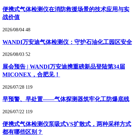
便携式气体检测仪在消防救援场景的技术应用与实
战价值
2026/08/04
48
WANDI万安迪气体检测仪：守护石油化工园区安全
2026/08/03
52
展会预告 | WANDI万安迪携重磅新品登陆第34届
MICONEX，合肥见！
2026/07/28
119
早预警、早处置——气体探测器筑牢化工防爆底线
2026/07/22
119
便携式气体检测仪泵吸式VS扩散式，两种采样方式
都有哪些区别？