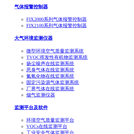
气体报警控制器
FIX2000系列气体报警控制器
FIX2100系列气体报警控制器
大气环境监测仪器
微型环境空气质量监测系统
TVOC挥发性有机物监测系统
扬尘噪声在线监测系统
恶臭气体在线监测系统
氮氧化物在线监测系统
固定污染源气体监测系统
厂界气体在线监测系统
烟气监测仪器
监测平台及软件
环境空气质量监测平台
VOCs在线监测平台
工业安全气体监测平台