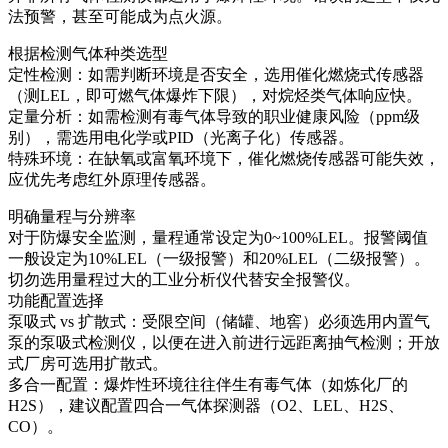
法预警，甚至可能成为点火源。
根据检测气体种类选型
定性检测：如需判断环境是否安全，选用催化燃烧式传感器
（测LEL，即可燃气体爆炸下限），对烷烃类气体响应快。
定量分析：如需检测有毒气体导致的职业健康风险（ppm级
别），需选用电化学或PID（光离子化）传感器。
特殊环境：在缺氧或富氧环境下，催化燃烧传感器可能失效，
应优先考虑红外原理传感器。
明确量程与分辨率
对于防爆安全监测，量程通常设定为0~100%LEL。报警阈值
一般设定为10%LEL（一级报警）和20%LEL（二级报警）。
切勿选用量程过大的工业分析仪代替安全报警仪。
功能配置选择
泵吸式 vs 扩散式：受限空间（储罐、地窖）必须选用内置气
泵的泵吸式检测仪，以便在进入前进行远距离抽气检测；开放
式厂房可选用扩散式。
多合一配置：爆炸性环境往往伴生有毒气体（如炼化厂的
H2S），建议配置四合一气体探测器（O2、LEL、H2S、
CO）。