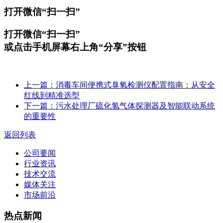
打开微信“扫一扫”
打开微信“扫一扫”
或点击手机屏幕右上角“分享”按钮
上一篇：消毒车间便携式臭氧检测仪配置指南：从安全
红线到精准选型
下一篇：污水处理厂硫化氢气体探测器及智能联动系统
的重要性
返回列表
公司要闻
行业资讯
技术交流
媒体关注
市场前沿
热点新闻