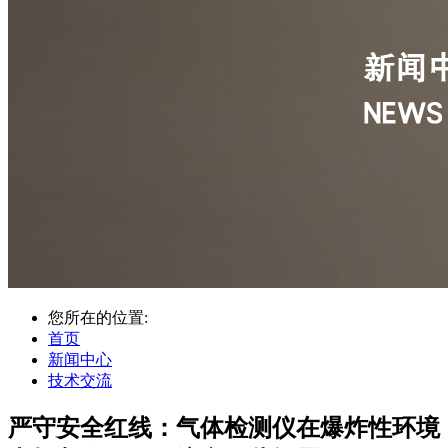
您所在的位置:
首页
新闻中心
技术交流
严守安全红线：气体检测仪在爆炸性环境