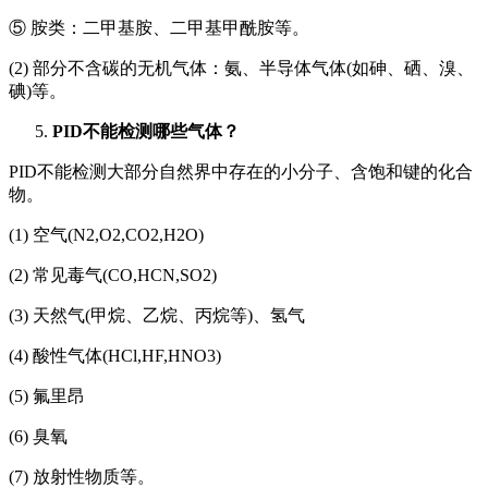
⑤ 胺类：二甲基胺、二甲基甲酰胺等。
(2) 部分不含碳的无机气体：氨、半导体气体(如砷、硒、溴、
碘)等。
PID
不能检测哪些气体？
PID不能检测大部分自然界中存在的小分子、含饱和键的化合
物。
(1) 空气(N2,O2,CO2,H2O)
(2) 常见毒气(CO,HCN,SO2)
(3) 天然气(甲烷、乙烷、丙烷等)、氢气
(4) 酸性气体(HCl,HF,HNO3)
(5) 氟里昂
(6) 臭氧
(7) 放射性物质等。