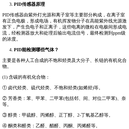
PID
传感器原理
PID传感器由紫外灯光源和离子室等主要部分构成，在离子室
有正负电极，形成电场，有机挥发物分子在高能紫外线光源激
发下，产生负电子和正离子，这些电离的微粒在电极间形成电
流，经检测器放大和处理后输出电流信号，最终检测到ppm级
的浓度。
PID
能检测哪些气体？
主要是各种人工合成的不饱和烃类及大分子、长链的有机化合
物。
(1) 含碳的有机化合物：
① 卤代烃类、硫代烃类、不饱和烃类(如烯烃)等。
② 芳香类：苯、甲苯、二甲苯(包括邻、间、对位二甲苯)、奈
等。
③ 醇类：甲硫醇、丙烯醇、正丁醇、2-丁氧基乙醇等。
④ 酮类和醛类：乙醛、醋醛、丙酮、丙烯醛等。