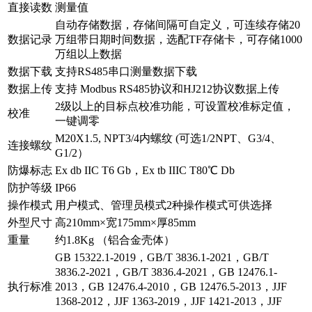
直接读数
测量值
自动存储数据，存储间隔可自定义，可连续存储20
数据记录
万组带日期时间数据，选配TF存储卡，可存储1000
万组以上数据
数据下载
支持RS485串口测量数据下载
数据上传
支持 Modbus RS485协议和HJ212协议数据上传
2级以上的目标点校准功能，可设置校准标定值，
校准
一键调零
M20X1.5, NPT3/4内螺纹 (可选1/2NPT、G3/4、
连接螺纹
G1/2）
防爆标志
Ex db IIC T6 Gb，Ex tb IIIC T80℃ Db
防护等级
IP66
操作模式
用户模式、管理员模式2种操作模式可供选择
外型尺寸
高210mm×宽175mm×厚85mm
重量
约1.8Kg （铝合金壳体）
GB 15322.1-2019，GB/T 3836.1-2021，GB/T
3836.2-2021，GB/T 3836.4-2021，GB 12476.1-
执行标准
2013，GB 12476.4-2010，GB 12476.5-2013，JJF
1368-2012，JJF 1363-2019，JJF 1421-2013，JJF