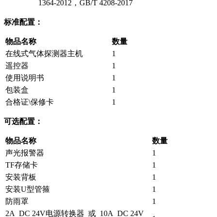
1364-2012，GB/T 4208-2017
标准配置：
物品名称
数量
在线式气体探测器主机
1
遥控器
1
使用说明书
1
包装盒
1
合格证\保修卡
1
可选配置：
物品名称
数量
声光报警器
1
TF存储卡
1
安装背板
1
安装U型管箍
1
防雨罩
1
2A DC 24V电源转换器 或 10A DC 24V