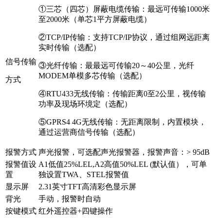
①三芯（四芯）屏蔽电缆传输：最远可传输1000米
至2000米（单芯1平方屏蔽电缆）
②TCP/IP传输：支持TCP/IP协议，通过组网远距离
实时传输（选配）
信号传输
③光纤传输：最最远可传输20～40公里，光纤
MODEM单模多芯传输（选配）
方式
④RTU433无线传输：传输距离0至2公里，视传输
功率及现场环境定（选配）
⑤GPRS4 4G无线传输：无距离限制，内置模块，
通过运营商信号传输（选配）
报警方式
声光报警，可选配声光报警器，报警声音：> 95dB
报警值设
A1低值25%LEL,A2高值50%LEL (默认值），可单
置
独设置TWA、STEL报警值
显示屏
2.31英寸TFT高清彩色显示屏
背光
手动，报警时自动
按键模式
红外遥控器+四键操作