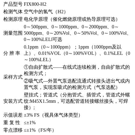
产品型号
FIX800-H2
检测气体
空气中的氢气（H2）
检测原理
电化学原理（催化燃烧原理或热导原理可选）
0～500ppm、0～1000ppm、0～2000ppm、0～
测量范围
5000ppm、0～20%Vol、0～50%Vol、0～100%Vol、
0～100%LELl可选
0.1ppm（0～1000ppm）；1ppm（1000ppm及以
分 辨 率
上）、0.01%VOL（0～100%VOL）、0.1%LEL（0
～100%LEL）
①自由扩散式——在线式连续检测，自由扩散式的
检测方式；
采样方式
②吸气式—外置气泵选配流通式转接头进出气或内
置气泵，实现泵吸式的检测方式（气泵选配）
壁挂式；管道式（分抱管式、插管式，管道式外螺
安装方式
纹:M45X1.5mm，可选配管道转接螺丝接头，可焊
接）;
示值误差
±3% FS（视具体气体类型）
重 复 性
≤±1%
零点漂移
≤±1%（FS/年）