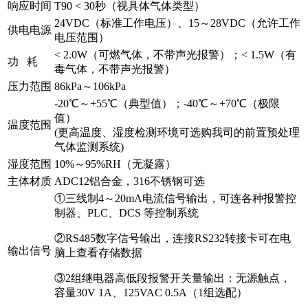
响应时间
T90 < 30秒（视具体气体类型）
24VDC（标准工作电压）、15～28VDC（允许工作
供电电源
电压范围）
< 2.0W（可燃气体，不带声光报警）；< 1.5W（有
功 耗
毒气体，不带声光报警）
压力范围
86kPa～106kPa
-20℃～+55℃（典型值）；-40℃～+70℃（极限
值）
温度范围
(更高温度、湿度检测环境可选购我司的前置预处理
气体监测系统)
湿度范围
10%～95%RH（无凝露）
主体材质
ADC12铝合金，316不锈钢可选
①三线制4～20mA电流信号输出，可连各种报警控
制器、PLC、DCS 等控制系统
②RS485数字信号输出，连接RS232转接卡可在电
输出信号
脑上查看存储数据
③2组继电器高低段报警开关量输出：无源触点，
容量30V 1A、125VAC 0.5A（1组选配）