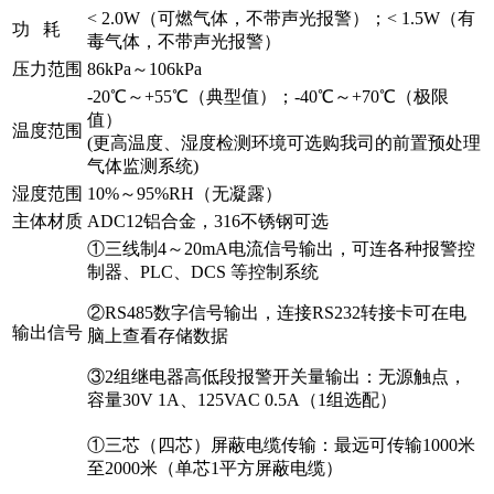
< 2.0W（可燃气体，不带声光报警）；< 1.5W（有
功 耗
毒气体，不带声光报警）
压力范围
86kPa～106kPa
-20℃～+55℃（典型值）；-40℃～+70℃（极限
值）
温度范围
(更高温度、湿度检测环境可选购我司的前置预处理
气体监测系统)
湿度范围
10%～95%RH（无凝露）
主体材质
ADC12铝合金，316不锈钢可选
①三线制4～20mA电流信号输出，可连各种报警控
制器、PLC、DCS 等控制系统
②RS485数字信号输出，连接RS232转接卡可在电
输出信号
脑上查看存储数据
③2组继电器高低段报警开关量输出：无源触点，
容量30V 1A、125VAC 0.5A（1组选配）
①三芯（四芯）屏蔽电缆传输：最远可传输1000米
至2000米（单芯1平方屏蔽电缆）