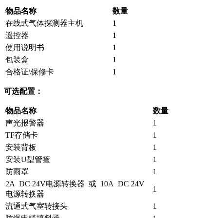
物品名称
数量
在线式气体探测器主机
1
遥控器
1
使用说明书
1
包装盒
1
合格证\保修卡
1
可选配置：
物品名称
数量
声光报警器
1
TF存储卡
1
安装背板
1
安装U型管箍
1
防雨罩
1
2A DC 24V电源转换器 或 10A DC 24V
1
电源转换器
流通式气室转接头
1