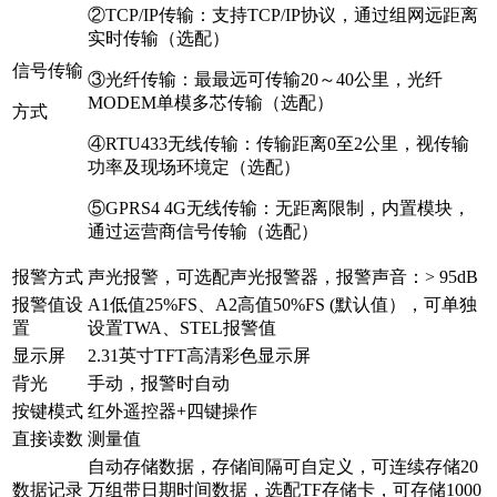
②TCP/IP传输：支持TCP/IP协议，通过组网远距离
实时传输（选配）
信号传输
③光纤传输：最最远可传输20～40公里，光纤
MODEM单模多芯传输（选配）
方式
④RTU433无线传输：传输距离0至2公里，视传输
功率及现场环境定（选配）
⑤GPRS4 4G无线传输：无距离限制，内置模块，
通过运营商信号传输（选配）
报警方式
声光报警，可选配声光报警器，报警声音：> 95dB
报警值设
A1低值25%FS、A2高值50%FS (默认值），可单独
置
设置TWA、STEL报警值
显示屏
2.31英寸TFT高清彩色显示屏
背光
手动，报警时自动
按键模式
红外遥控器+四键操作
直接读数
测量值
自动存储数据，存储间隔可自定义，可连续存储20
数据记录
万组带日期时间数据，选配TF存储卡，可存储1000