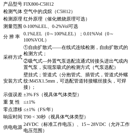
产品型号
FIX800-C5H12
检测气体
空气中的戊烷（C5H12）
检测原理
红外原理（催化燃烧原理可选）
测量范围
0-100%LEL、0-2%Vol可选
0.1%LEL（0～100%LEL）；0.01%Vol（0～
分 辨 率
100%VOL）
①自由扩散式——在线式连续检测，自由扩散式的
检测方式；
采样方式
②吸气式—外置气泵选配流通式转接头进出气或内
置气泵，实现泵吸式的检测方式（气泵选配）
壁挂式；管道式（分抱管式、插管式，管道式外螺
安装方式
纹:M45X1.5mm，可选配管道转接螺丝接头，可焊
接）;
示值误差
±3% FS（视具体气体类型）
重 复 性
≤±1%
零点漂移
≤±1%（FS/年）
响应时间
T90 < 30秒（视具体气体类型）
24VDC（标准工作电压）、15～28VDC（允许工作
供电电源
电压范围）