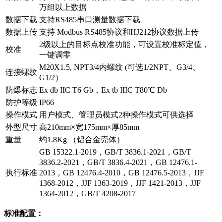
万组以上数据
数据下载
支持RS485串口测量数据下载
数据上传
支持 Modbus RS485协议和HJ212协议数据上传
2级以上的目标点校准功能，可设置校准标定值，
校准
一键调零
M20X1.5, NPT3/4内螺纹 (可选1/2NPT、G3/4、
连接螺纹
G1/2）
防爆标志
Ex db IIC T6 Gb，Ex tb IIIC T80℃ Db
防护等级
IP66
操作模式
用户模式、管理员模式2种操作模式可供选择
外型尺寸
高210mm×宽175mm×厚85mm
重量
约1.8Kg （铝合金壳体）
GB 15322.1-2019，GB/T 3836.1-2021，GB/T
3836.2-2021，GB/T 3836.4-2021，GB 12476.1-
执行标准
2013，GB 12476.4-2010，GB 12476.5-2013，JJF
1368-2012，JJF 1363-2019，JJF 1421-2013，JJF
1364-2012，GB/T 4208-2017
标准配置：