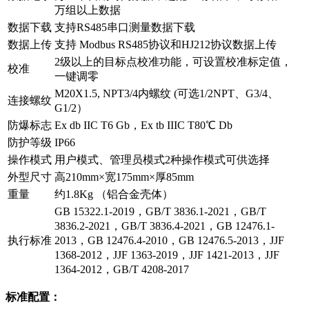
万组以上数据
数据下载
支持RS485串口测量数据下载
数据上传
支持 Modbus RS485协议和HJ212协议数据上传
2级以上的目标点校准功能，可设置校准标定值，
校准
一键调零
M20X1.5, NPT3/4内螺纹 (可选1/2NPT、G3/4、
连接螺纹
G1/2）
防爆标志
Ex db IIC T6 Gb，Ex tb IIIC T80℃ Db
防护等级
IP66
操作模式
用户模式、管理员模式2种操作模式可供选择
外型尺寸
高210mm×宽175mm×厚85mm
重量
约1.8Kg （铝合金壳体）
GB 15322.1-2019，GB/T 3836.1-2021，GB/T
3836.2-2021，GB/T 3836.4-2021，GB 12476.1-
执行标准
2013，GB 12476.4-2010，GB 12476.5-2013，JJF
1368-2012，JJF 1363-2019，JJF 1421-2013，JJF
1364-2012，GB/T 4208-2017
标准配置：