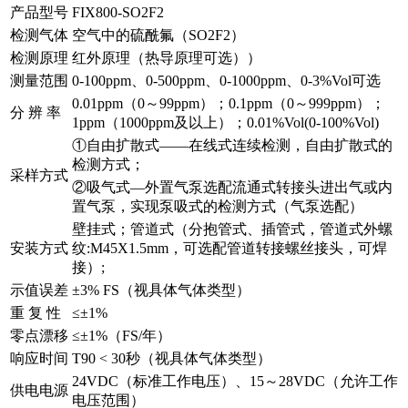
产品型号
FIX800-SO2F2
检测气体
空气中的硫酰氟（SO2F2）
检测原理
红外原理（热导原理可选））
测量范围
0-100ppm、0-500ppm、0-1000ppm、0-3%Vol可选
0.01ppm（0～99ppm）；0.1ppm（0～999ppm）；
分 辨 率
1ppm（1000ppm及以上）；0.01%Vol(0-100%Vol)
①自由扩散式——在线式连续检测，自由扩散式的
检测方式；
采样方式
②吸气式—外置气泵选配流通式转接头进出气或内
置气泵，实现泵吸式的检测方式（气泵选配）
壁挂式；管道式（分抱管式、插管式，管道式外螺
安装方式
纹:M45X1.5mm，可选配管道转接螺丝接头，可焊
接）;
示值误差
±3% FS（视具体气体类型）
重 复 性
≤±1%
零点漂移
≤±1%（FS/年）
响应时间
T90 < 30秒（视具体气体类型）
24VDC（标准工作电压）、15～28VDC（允许工作
供电电源
电压范围）