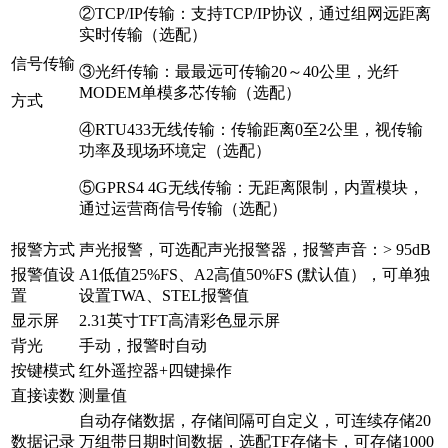
②TCP/IP传输：支持TCP/IP协议，通过组网远距离
实时传输（选配）
信号传输
③光纤传输：最最远可传输20～40公里，光纤
MODEM单模多芯传输（选配）
方式
④RTU433无线传输：传输距离0至2公里，视传输
功率及现场环境定（选配）
⑤GPRS4 4G无线传输：无距离限制，内置模块，
通过运营商信号传输（选配）
报警方式
声光报警，可选配声光报警器，报警声音：> 95dB
报警值设
A1低值25%FS、A2高值50%FS (默认值），可单独
置
设置TWA、STEL报警值
显示屏
2.31英寸TFT高清彩色显示屏
背光
手动，报警时自动
按键模式
红外遥控器+四键操作
直接读数
测量值
自动存储数据，存储间隔可自定义，可连续存储20
数据记录
万组带日期时间数据，选配TF存储卡，可存储1000