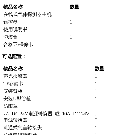
物品名称
数量
在线式气体探测器主机
1
遥控器
1
使用说明书
1
包装盒
1
合格证\保修卡
1
可选配置：
物品名称
数量
声光报警器
1
TF存储卡
1
安装背板
1
安装U型管箍
1
防雨罩
1
2A DC 24V电源转换器 或 10A DC 24V
1
电源转换器
流通式气室转接头
1