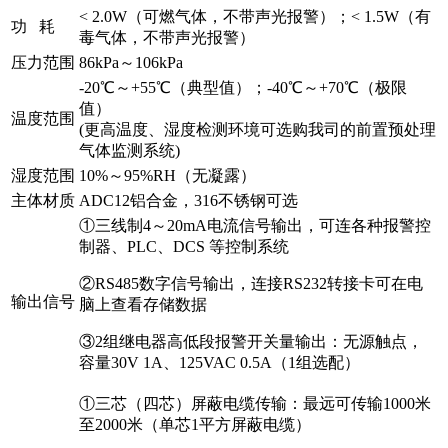
< 2.0W（可燃气体，不带声光报警）；< 1.5W（有
功 耗
毒气体，不带声光报警）
压力范围
86kPa～106kPa
-20℃～+55℃（典型值）；-40℃～+70℃（极限
值）
温度范围
(更高温度、湿度检测环境可选购我司的前置预处理
气体监测系统)
湿度范围
10%～95%RH（无凝露）
主体材质
ADC12铝合金，316不锈钢可选
①三线制4～20mA电流信号输出，可连各种报警控
制器、PLC、DCS 等控制系统
②RS485数字信号输出，连接RS232转接卡可在电
输出信号
脑上查看存储数据
③2组继电器高低段报警开关量输出：无源触点，
容量30V 1A、125VAC 0.5A（1组选配）
①三芯（四芯）屏蔽电缆传输：最远可传输1000米
至2000米（单芯1平方屏蔽电缆）