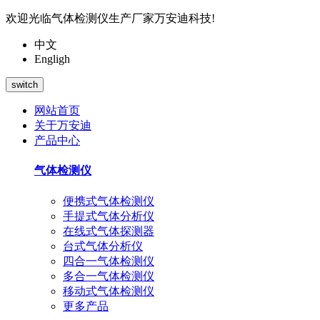
欢迎光临气体检测仪生产厂家万安迪科技!
中文
Engligh
switch
网站首页
关于万安迪
产品中心
气体检测仪
便携式气体检测仪
手提式气体分析仪
在线式气体探测器
台式气体分析仪
四合一气体检测仪
多合一气体检测仪
移动式气体检测仪
更多产品