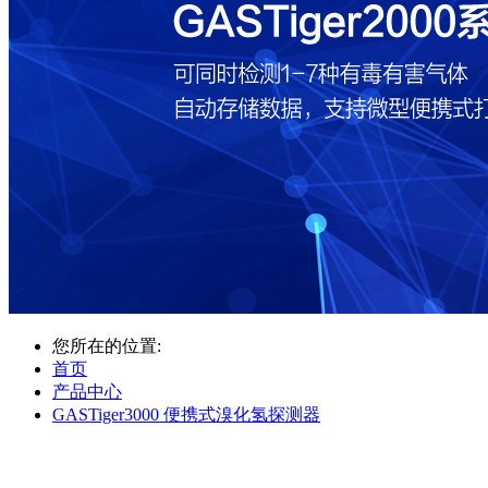
您所在的位置:
首页
产品中心
GASTiger3000 便携式溴化氢探测器