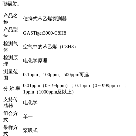
磁辐射。
产品名
便携式苯乙烯探测器
称
产品型
GASTiger3000-C8H8
号
检测气
空气中的苯乙烯（C8H8）
体
检测原
电化学原理
理
测量范
0-1ppm、100ppm、500ppm可选
围
0.01ppm（0～99ppm）；0.1ppm（0～999ppm）；
分 辨 率
1ppm（1000ppm及以上）
支持传
电化学
感器
组合方
单一
式
采样方
泵吸式
式