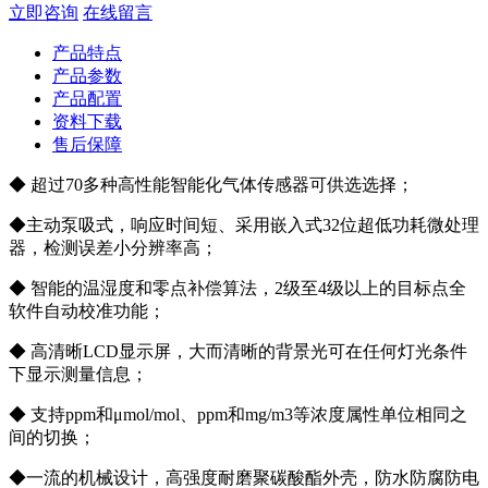
立即咨询
在线留言
产品特点
产品参数
产品配置
资料下载
售后保障
◆ 超过70多种高性能智能化气体传感器可供选选择；
◆主动泵吸式，响应时间短、采用嵌入式32位超低功耗微处理
器，检测误差小分辨率高；
◆ 智能的温湿度和零点补偿算法，2级至4级以上的目标点全
软件自动校准功能；
◆ 高清晰LCD显示屏，大而清晰的背景光可在任何灯光条件
下显示测量信息；
◆ 支持ppm和μmol/mol、ppm和mg/m3等浓度属性单位相同之
间的切换；
◆一流的机械设计，高强度耐磨聚碳酸酯外壳，防水防腐防电