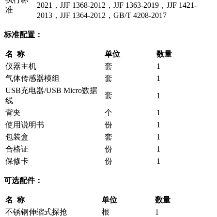
2021，JJF 1368-2012，JJF 1363-2019，JJF 1421-
准
2013，JJF 1364-2012，GB/T 4208-2017
标准配置：
名 称
单位
数量
仪器主机
套
1
气体传感器模组
套
1
USB充电器/USB Micro数据
套
1
线
背夹
个
1
使用说明书
份
1
包装盒
套
1
合格证
份
1
保修卡
份
1
可选配件：
名 称
单位
数量
不锈钢伸缩式探抢
根
1