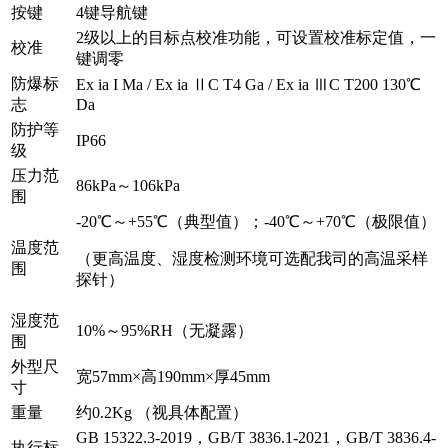
按键
4键导航键
2级以上的目标点校准功能，可设置校准标定值，一
校准
键调零
防爆标
Ex ia I Ma / Ex ia ⅡC T4 Ga / Ex ia ⅢC T200 130℃
志
Da
防护等
IP66
级
压力范
86kPa～106kPa
围
-20℃～+55℃（典型值）；-40℃～+70℃（极限值）
温度范
（更高温度、湿度检测环境可选配我司的高温采样
围
探针）
湿度范
10%～95%RH（无凝露）
围
外型尺
宽57mm×高190mm×厚45mm
寸
重量
约0.2Kg （视具体配置）
GB 15322.3-2019，GB/T 3836.1-2021，GB/T 3836.4-
执行标