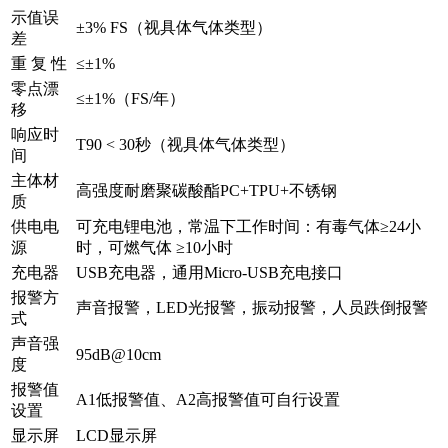
示值误
±3% FS（视具体气体类型）
差
重 复 性
≤±1%
零点漂
≤±1%（FS/年）
移
响应时
T90 < 30秒（视具体气体类型）
间
主体材
高强度耐磨聚碳酸酯PC+TPU+不锈钢
质
供电电
可充电锂电池，常温下工作时间：有毒气体≥24小
源
时，可燃气体 ≥10小时
充电器
USB充电器，通用Micro-USB充电接口
报警方
声音报警，LED光报警，振动报警，人员跌倒报警
式
声音强
95dB@10cm
度
报警值
A1低报警值、A2高报警值可自行设置
设置
显示屏
LCD显示屏