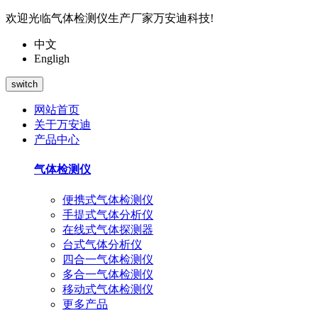
欢迎光临气体检测仪生产厂家万安迪科技!
中文
Engligh
switch
网站首页
关于万安迪
产品中心
气体检测仪
便携式气体检测仪
手提式气体分析仪
在线式气体探测器
台式气体分析仪
四合一气体检测仪
多合一气体检测仪
移动式气体检测仪
更多产品