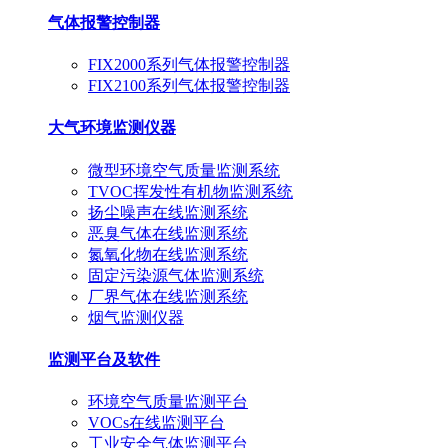
气体报警控制器
FIX2000系列气体报警控制器
FIX2100系列气体报警控制器
大气环境监测仪器
微型环境空气质量监测系统
TVOC挥发性有机物监测系统
扬尘噪声在线监测系统
恶臭气体在线监测系统
氮氧化物在线监测系统
固定污染源气体监测系统
厂界气体在线监测系统
烟气监测仪器
监测平台及软件
环境空气质量监测平台
VOCs在线监测平台
工业安全气体监测平台