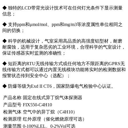
◆ 独特的LCD带背光设计技术可在任何灯光条件下显示测量
信息；
◆ 支持ppm和μmol/mol、ppm和mg/m3等浓度属性单位相同之
间的切换；
◆ 科学的机械设计，气室采用高品质的高强度铝型材，耐磨
耐腐蚀，适用于复杂恶劣的工业环境，合理科学的气室设计，
保证传感器实时监测的准确性；
◆ 短距离的RTU无线传输方式或任何地方不限距离的GPRS无
线传输方式都可以通过内置无线模块功能将实时的检测数据和
报警状态传到安全中心（选配）；
◆ 防爆等级为Exd II CT6，国家防爆电气检验中心认证。
产品名称
固定在线式异丁烷气体探测器
产品型号
FIX550-C4H10
检测气体
空气中的异丁烷（C4H10）
检测原理
红外原理（催化燃烧原理可选）
测量范围
0-100%LEL、0-2%Vol可选