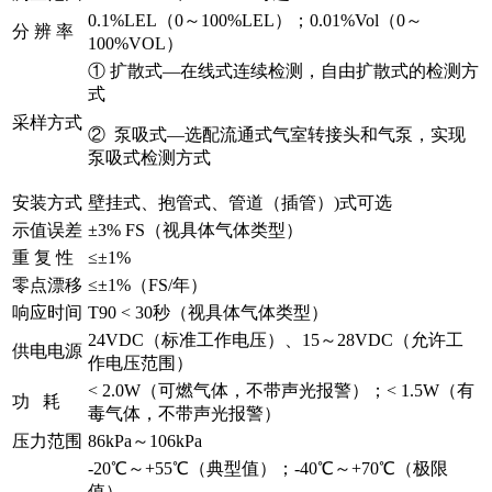
0.1%LEL（0～100%LEL）；0.01%Vol（0～
分 辨 率
100%VOL）
① 扩散式—在线式连续检测，自由扩散式的检测方
式
采样方式
② 泵吸式—选配流通式气室转接头和气泵，实现
泵吸式检测方式
安装方式
壁挂式、抱管式、管道（插管）)式可选
示值误差
±3% FS（视具体气体类型）
重 复 性
≤±1%
零点漂移
≤±1%（FS/年）
响应时间
T90 < 30秒（视具体气体类型）
24VDC（标准工作电压）、15～28VDC（允许工
供电电源
作电压范围）
< 2.0W（可燃气体，不带声光报警）；< 1.5W（有
功 耗
毒气体，不带声光报警）
压力范围
86kPa～106kPa
-20℃～+55℃（典型值）；-40℃～+70℃（极限
值）