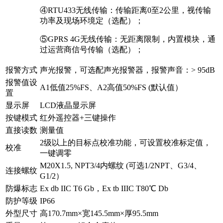
④RTU433无线传输：传输距离0至2公里，视传输
功率及现场环境定（选配）；
⑤GPRS 4G无线传输：无距离限制，内置模块，通
过运营商信号传输（选配）；
报警方式
声光报警，可选配声光报警器，报警声音：> 95dB
报警值设
A1低值25%FS、A2高值50%FS (默认值）
置
显示屏
LCD液晶显示屏
按键模式
红外遥控器+三键操作
直接读数
测量值
2级以上的目标点校准功能，可设置校准标定值，
校准
一键调零
M20X1.5, NPT3/4内螺纹 (可选1/2NPT、G3/4、
连接螺纹
G1/2）
防爆标志
Ex db IIC T6 Gb，Ex tb IIIC T80℃ Db
防护等级
IP66
外型尺寸
高170.7mm×宽145.5mm×厚95.5mm