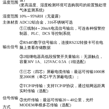
温度范围
(更高温度、湿度检测环境可选购我司的前置预处理
气体监测系统)
湿度范围
10%～95%RH（无凝露）
主体材质
ADC12铝合金，316不锈钢可选
①三线制4～20mA电流信号输出，可连各种报警控
制器、PLC、DCS 等控制系统
②RS485数字信号输出，连接RS232转接卡可在电
输出信号
脑上查看存储数据
③2组继电器高低段报警开关量输出：无源触点，
容量30V 1A、125VAC 0.5A（1组选配）
①三芯（四芯）屏蔽电缆传输：最远可传输1000米
至2000米（单芯1平方屏蔽电缆）；
②TCP/IP传输：支持TCP/IP协议，通过组网远距离
实时传输（选配）
信号传输
③光纤传输：最远可传输20～40公里，光纤
MODEM单模多芯传输（选配）
方式