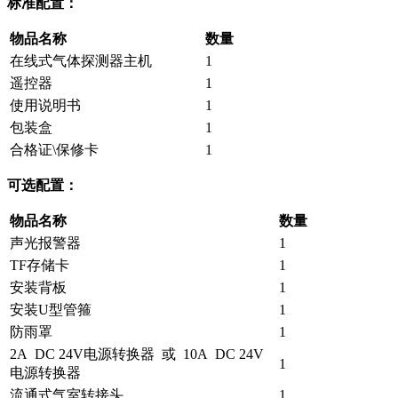
标准配置：
物品名称
数量
在线式气体探测器主机
1
遥控器
1
使用说明书
1
包装盒
1
合格证\保修卡
1
可选配置：
物品名称
数量
声光报警器
1
TF存储卡
1
安装背板
1
安装U型管箍
1
防雨罩
1
2A DC 24V电源转换器 或 10A DC 24V
1
电源转换器
流通式气室转接头
1