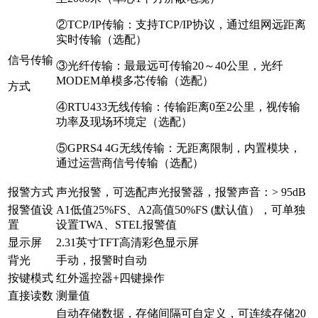
②TCP/IP传输：支持TCP/IP协议，通过组网远距离
实时传输（选配）
信号传输
③光纤传输：最最远可传输20～40公里，光纤
MODEM单模多芯传输（选配）
方式
④RTU433无线传输：传输距离0至2公里，视传输
功率及现场环境定（选配）
⑤GPRS4 4G无线传输：无距离限制，内置模块，
通过运营商信号传输（选配）
报警方式
声光报警，可选配声光报警器，报警声音：> 95dB
报警值设
A1低值25%FS、A2高值50%FS (默认值），可单独
置
设置TWA、STEL报警值
显示屏
2.31英寸TFT高清彩色显示屏
背光
手动，报警时自动
按键模式
红外遥控器+四键操作
直接读数
测量值
自动存储数据，存储间隔可自定义，可连续存储20