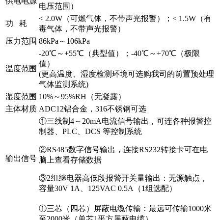
供电电源
电压范围）
< 2.0W（可燃气体，不带声光报警）；< 1.5W（有
功 耗
毒气体，不带声光报警）
压力范围
86kPa～106kPa
-20℃～+55℃（典型值）；-40℃～+70℃（极限
值）
温度范围
(更高温度、湿度检测环境可选购我司的前置预处理
气体监测系统)
湿度范围
10%～95%RH（无凝露）
主体材质
ADC12铝合金，316不锈钢可选
①三线制4～20mA电流信号输出，可连各种报警控
制器、PLC、DCS 等控制系统
②RS485数字信号输出，连接RS232转接卡可在电
输出信号
脑上查看存储数据
③2组继电器高低段报警开关量输出：无源触点，
容量30V 1A、125VAC 0.5A（1组选配）
①三芯（四芯）屏蔽电缆传输：最远可传输1000米
至2000米（单芯1平方屏蔽电缆）