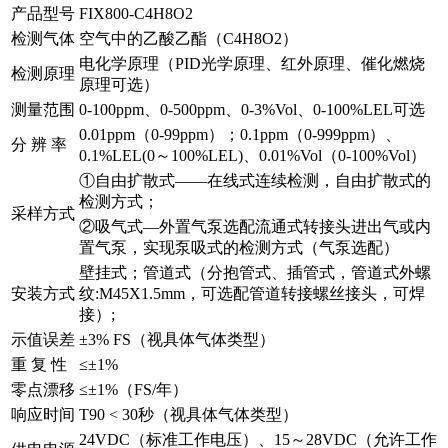
产品型号
FIX800-C4H8O2
检测气体
空气中的乙酸乙酯（C4H8O2）
电化学原理（PID光学原理、红外原理、催化燃烧
检测原理
原理可选）
测量范围
0-100ppm、0-500ppm、0-3%Vol、0-100%LEL可选
0.01ppm（0-99ppm）；0.1ppm（0-999ppm）、
分 辨 率
0.1%LEL(0～100%LEL)、0.01%Vol（0-100%Vol）
①自由扩散式——在线式连续检测，自由扩散式的
检测方式；
采样方式
②吸气式—外置气泵选配流通式转接头进出气或内
置气泵，实现泵吸式的检测方式（气泵选配）
壁挂式；管道式（分抱管式、插管式，管道式外螺
安装方式
纹:M45X1.5mm，可选配管道转接螺丝接头，可焊
接）;
示值误差
±3% FS（视具体气体类型）
重 复 性
≤±1%
零点漂移
≤±1%（FS/年）
响应时间
T90 < 30秒（视具体气体类型）
24VDC（标准工作电压）、15～28VDC（允许工作