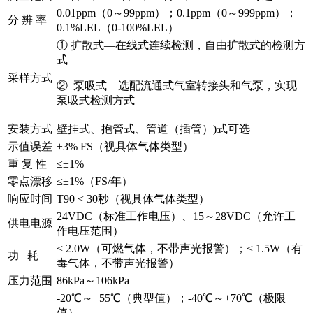
0.01ppm（0～99ppm）；0.1ppm（0～999ppm）；
分 辨 率
0.1%LEL（0-100%LEL）
① 扩散式—在线式连续检测，自由扩散式的检测方
式
采样方式
② 泵吸式—选配流通式气室转接头和气泵，实现
泵吸式检测方式
安装方式
壁挂式、抱管式、管道（插管）)式可选
示值误差
±3% FS（视具体气体类型）
重 复 性
≤±1%
零点漂移
≤±1%（FS/年）
响应时间
T90 < 30秒（视具体气体类型）
24VDC（标准工作电压）、15～28VDC（允许工
供电电源
作电压范围）
< 2.0W（可燃气体，不带声光报警）；< 1.5W（有
功 耗
毒气体，不带声光报警）
压力范围
86kPa～106kPa
-20℃～+55℃（典型值）；-40℃～+70℃（极限
值）