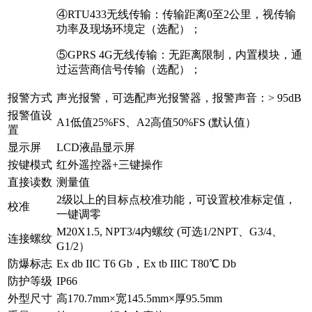
④RTU433无线传输：传输距离0至2公里，视传输
功率及现场环境定（选配）；
⑤GPRS 4G无线传输：无距离限制，内置模块，通
过运营商信号传输（选配）；
报警方式
声光报警，可选配声光报警器，报警声音：> 95dB
报警值设
A1低值25%FS、A2高值50%FS (默认值）
置
显示屏
LCD液晶显示屏
按键模式
红外遥控器+三键操作
直接读数
测量值
2级以上的目标点校准功能，可设置校准标定值，
校准
一键调零
M20X1.5, NPT3/4内螺纹 (可选1/2NPT、G3/4、
连接螺纹
G1/2）
防爆标志
Ex db IIC T6 Gb，Ex tb IIIC T80℃ Db
防护等级
IP66
外型尺寸
高170.7mm×宽145.5mm×厚95.5mm