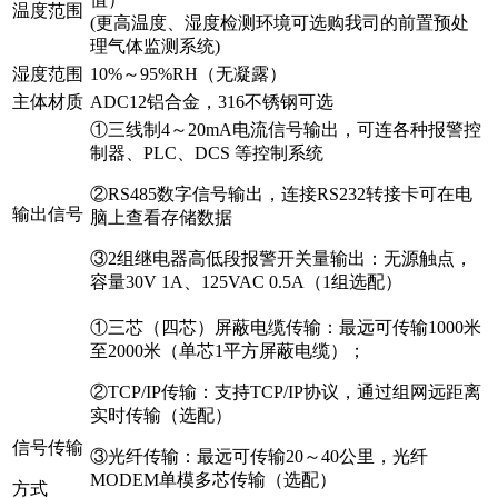
温度范围
(更高温度、湿度检测环境可选购我司的前置预处
理气体监测系统)
湿度范围
10%～95%RH（无凝露）
主体材质
ADC12铝合金，316不锈钢可选
①三线制4～20mA电流信号输出，可连各种报警控
制器、PLC、DCS 等控制系统
②RS485数字信号输出，连接RS232转接卡可在电
输出信号
脑上查看存储数据
③2组继电器高低段报警开关量输出：无源触点，
容量30V 1A、125VAC 0.5A（1组选配）
①三芯（四芯）屏蔽电缆传输：最远可传输1000米
至2000米（单芯1平方屏蔽电缆）；
②TCP/IP传输：支持TCP/IP协议，通过组网远距离
实时传输（选配）
信号传输
③光纤传输：最远可传输20～40公里，光纤
MODEM单模多芯传输（选配）
方式