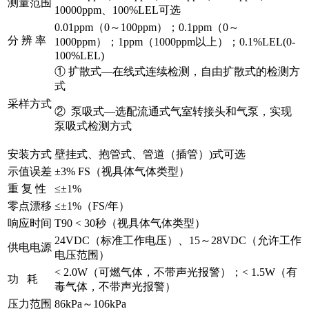
测量范围
10000ppm、100%LEL可选
0.01ppm（0～100ppm）；0.1ppm（0～
分 辨 率
1000ppm）；1ppm（1000ppm以上）；0.1%LEL(0-
100%LEL)
① 扩散式—在线式连续检测，自由扩散式的检测方
式
采样方式
② 泵吸式—选配流通式气室转接头和气泵，实现
泵吸式检测方式
安装方式
壁挂式、抱管式、管道（插管）)式可选
示值误差
±3% FS（视具体气体类型）
重 复 性
≤±1%
零点漂移
≤±1%（FS/年）
响应时间
T90 < 30秒（视具体气体类型）
24VDC（标准工作电压）、15～28VDC（允许工作
供电电源
电压范围）
< 2.0W（可燃气体，不带声光报警）；< 1.5W（有
功 耗
毒气体，不带声光报警）
压力范围
86kPa～106kPa