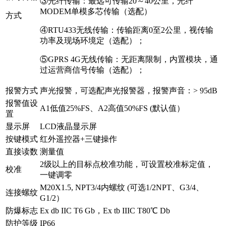
③光纤传输：最远可传输20～40公里，光纤
MODEM单模多芯传输（选配）
方式
④RTU433无线传输：传输距离0至2公里，视传输
功率及现场环境定（选配）；
⑤GPRS 4G无线传输：无距离限制，内置模块，通
过运营商信号传输（选配）；
报警方式
声光报警，可选配声光报警器，报警声音：> 95dB
报警值设
A1低值25%FS、A2高值50%FS (默认值）
置
显示屏
LCD液晶显示屏
按键模式
红外遥控器+三键操作
直接读数
测量值
2级以上的目标点校准功能，可设置校准标定值，
校准
一键调零
M20X1.5, NPT3/4内螺纹 (可选1/2NPT、G3/4、
连接螺纹
G1/2）
防爆标志
Ex db IIC T6 Gb，Ex tb IIIC T80℃ Db
防护等级
IP66