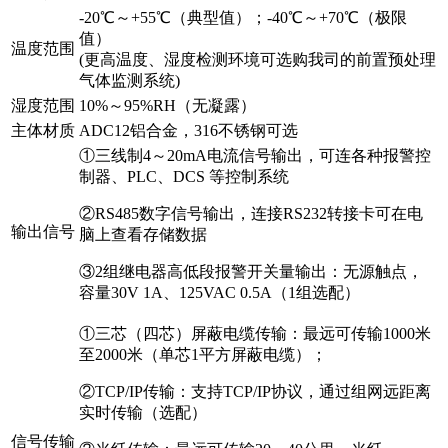
-20℃～+55℃（典型值）；-40℃～+70℃（极限
值）
温度范围
(更高温度、湿度检测环境可选购我司的前置预处理
气体监测系统)
湿度范围
10%～95%RH（无凝露）
主体材质
ADC12铝合金，316不锈钢可选
①三线制4～20mA电流信号输出，可连各种报警控
制器、PLC、DCS 等控制系统
②RS485数字信号输出，连接RS232转接卡可在电
输出信号
脑上查看存储数据
③2组继电器高低段报警开关量输出：无源触点，
容量30V 1A、125VAC 0.5A（1组选配）
①三芯（四芯）屏蔽电缆传输：最远可传输1000米
至2000米（单芯1平方屏蔽电缆）；
②TCP/IP传输：支持TCP/IP协议，通过组网远距离
实时传输（选配）
信号传输