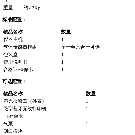
寸
重量
约7.2Kg
标准配置：
物品名称
数量
仪器主机
1
气体传感器模组
单一至六合一可选
包装盒
1
使用说明书
1
合格证\保修卡
1
可选配置：
物品名称
数量
声光报警器（外置）
1
微型蓝牙无线打印机
1
TF存储卡
1
气泵
1
网口模块
1