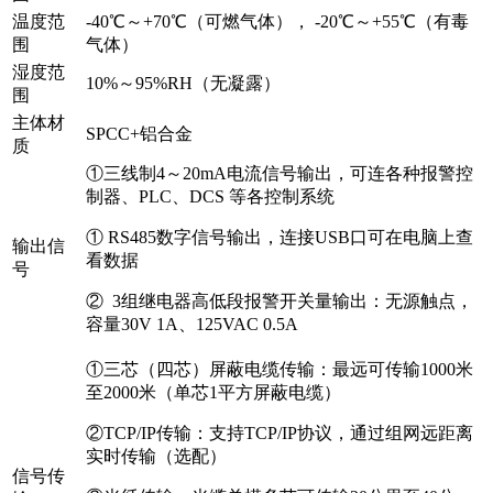
温度范
-40℃～+70℃（可燃气体）， -20℃～+55℃（有毒
围
气体）
湿度范
10%～95%RH（无凝露）
围
主体材
SPCC+铝合金
质
①三线制4～20mA电流信号输出，可连各种报警控
制器、PLC、DCS 等各控制系统
① RS485数字信号输出，连接USB口可在电脑上查
输出信
看数据
号
② 3组继电器高低段报警开关量输出：无源触点，
容量30V 1A、125VAC 0.5A
①三芯（四芯）屏蔽电缆传输：最远可传输1000米
至2000米（单芯1平方屏蔽电缆）
②TCP/IP传输：支持TCP/IP协议，通过组网远距离
实时传输（选配）
信号传