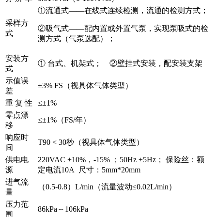
①流通式——在线式连续检测，流通的检测方式；
采样方
②吸气式——配内置或外置气泵，实现泵吸式的检
式
测方式（气泵选配）；
安装方
① 台式、机架式； ②壁挂式安装，配安装支架
式
示值误
±3% FS（视具体气体类型）
差
重 复 性
≤±1%
零点漂
≤±1%（FS/年）
移
响应时
T90 < 30秒（视具体气体类型）
间
供电电
220VAC +10%，-15% ；50Hz ±5Hz； 保险丝：额
源
定电流10A 尺寸：5mm*20mm
进气流
（0.5-0.8）L/min（流量波动≤0.02L/min）
量
压力范
86kPa～106kPa
围