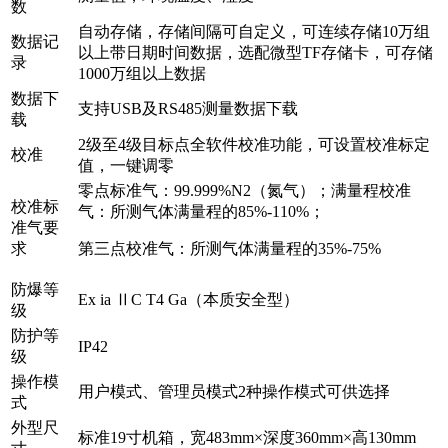
数
自动存储，存储间隔可自定义，可连续存储10万组
数据记
以上带日期时间数据，选配微型TF存储卡，可存储
录
1000万组以上数据
数据下
支持USB及RS485测量数据下载
载
2级至4级目标点全软件校准功能，可设置校准标定
校准
值，一键调零
零点标准气：99.999%N2（氮气）；满量程校准
校准标
气：所测气体满量程的85%-110%；
准气要
求
第三点校准气：所测气体满量程的35%-75%
防爆等
Ex ia ⅡC T4 Ga（本质安全型）
级
防护等
IP42
级
操作模
用户模式、管理员模式2种操作模式可供选择
式
外型尺
标准19寸机箱，宽483mm×深度360mm×高130mm