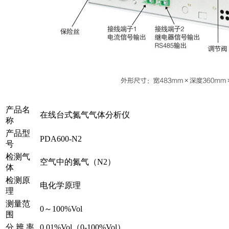
产品名
在线台式氮气气体分析仪
称
产品型
PDA600-N2
号
检测气
空气中的氮气（N2）
体
检测原
电化学原理
理
测量范
0～100%Vol
围
分 辨 率
0.01%Vol（0-100%Vol）