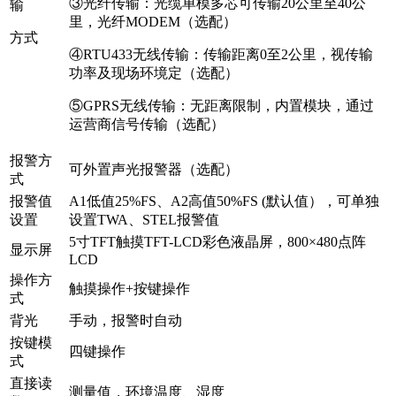
③光纤传输：光缆单模多芯可传输20公里至40公
输
里，光纤MODEM（选配）
方式
④RTU433无线传输：传输距离0至2公里，视传输
功率及现场环境定（选配）
⑤GPRS无线传输：无距离限制，内置模块，通过
运营商信号传输（选配）
报警方
可外置声光报警器（选配）
式
报警值
A1低值25%FS、A2高值50%FS (默认值），可单独
设置
设置TWA、STEL报警值
5寸TFT触摸TFT-LCD彩色液晶屏，800×480点阵
显示屏
LCD
操作方
触摸操作+按键操作
式
背光
手动，报警时自动
按键模
四键操作
式
直接读
测量值，环境温度、湿度