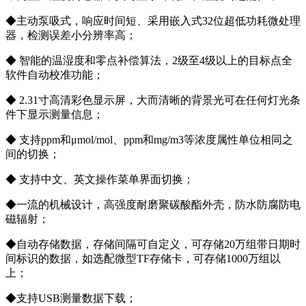
◆主动泵吸式，响应时间短、采用嵌入式32位超低功耗微处理
器，检测误差小分辨率高；
◆ 智能的温湿度和零点补偿算法，2级至4级以上的目标点全
软件自动校准功能；
◆ 2.31寸高清彩色显示屏，大而清晰的背景光可在任何灯光条
件下显示测量信息；
◆ 支持ppm和μmol/mol、ppm和mg/m3等浓度属性单位相同之
间的切换；
◆ 支持中文、英文操作菜单界面切换；
◆一流的机械设计，高强度耐磨聚碳酸酯外壳，防水防腐防电
磁辐射；
◆自动存储数据，存储间隔可自定义，可存储20万组带日期时
间标识的数据，如选配微型TF存储卡，可存储1000万组以
上；
◆支持USB测量数据下载；