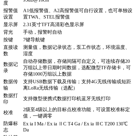
度
报警值
A1低报警值、A2高报警值可自行设置，也可单独设
设置
置TWA、STEL报警值
显示屏
2.31英寸TFT高清彩色显示屏
背光
手动，报警时自动
按键
7键导航键
直接读
测量值，数据记录状态，泵工作状态，环境温度、
数
湿度
自动存储数据，存储间隔可自定义，可连续存储20
数据记
万组以上带日期时间数据，选配微型TF存储卡，可
录
存储1000万组以上数据
数据传
支持USB数据下载及传输；支持4G无线传输或短距
输
离LoRa无线传输（选配）
数据打
支持微型便携式数据打印机蓝牙无线打印
印
2级至4级以上的目标点校准功能，可设置校准标定
校准
值，一键调零
防爆标
Ex ia I Ma / Ex ia ⅡC T4 Ga / Ex ia ⅢC T200 130℃
志
Da