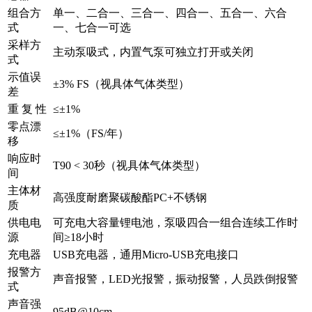
组合方
单一、二合一、三合一、四合一、五合一、六合
式
一、七合一可选
采样方
主动泵吸式，内置气泵可独立打开或关闭
式
示值误
±3% FS（视具体气体类型）
差
重 复 性
≤±1%
零点漂
≤±1%（FS/年）
移
响应时
T90 < 30秒（视具体气体类型）
间
主体材
高强度耐磨聚碳酸酯PC+不锈钢
质
供电电
可充电大容量锂电池，泵吸四合一组合连续工作时
源
间≥18小时
充电器
USB充电器，通用Micro-USB充电接口
报警方
声音报警，LED光报警，振动报警，人员跌倒报警
式
声音强
95dB@10cm