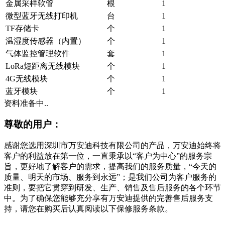
金属采样软管
根
1
微型蓝牙无线打印机
台
1
TF存储卡
个
1
温湿度传感器（内置）
个
1
气体监控管理软件
套
1
LoRa短距离无线模块
个
1
4G无线模块
个
1
蓝牙模块
个
1
资料准备中..
尊敬的用户：
感谢您选用深圳市万安迪科技有限公司的产品，万安迪始终将
客户的利益放在第一位，一直秉承以“客户为中心”的服务宗
旨，更好地了解客户的需求，提高我们的服务质量，“今天的
质量、明天的市场、服务到永远”；是我们公司为客户服务的
准则，要把它贯穿到研发、生产、销售及售后服务的各个环节
中。为了确保您能够充分享有万安迪提供的完善售后服务支
持，请您在购买后认真阅读以下保修服务条款。