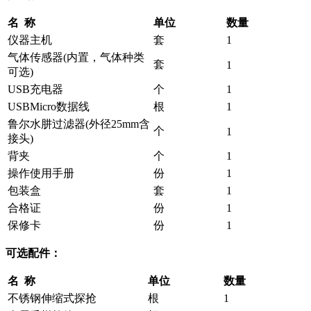
名 称
单位
数量
仪器主机
套
1
气体传感器(内置，气体种类
套
1
可选)
USB充电器
个
1
USBMicro数据线
根
1
鲁尔水肼过滤器(外径25mm含
个
1
接头)
背夹
个
1
操作使用手册
份
1
包装盒
套
1
合格证
份
1
保修卡
份
1
可选配件：
名 称
单位
数量
不锈钢伸缩式探抢
根
1