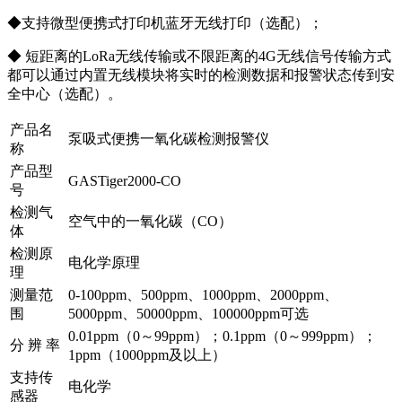
◆支持微型便携式打印机蓝牙无线打印（选配）；
◆ 短距离的LoRa无线传输或不限距离的4G无线信号传输方式
都可以通过内置无线模块将实时的检测数据和报警状态传到安
全中心（选配）。
产品名
泵吸式便携一氧化碳检测报警仪
称
产品型
GASTiger2000-CO
号
检测气
空气中的一氧化碳（CO）
体
检测原
电化学原理
理
测量范
0-100ppm、500ppm、1000ppm、2000ppm、
围
5000ppm、50000ppm、100000ppm可选
0.01ppm（0～99ppm）；0.1ppm（0～999ppm）；
分 辨 率
1ppm（1000ppm及以上）
支持传
电化学
感器