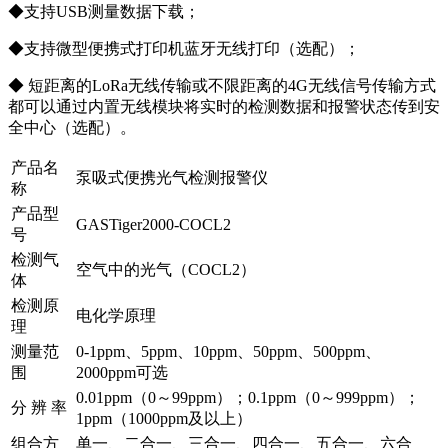
◆支持USB测量数据下载；
◆支持微型便携式打印机蓝牙无线打印（选配）；
◆ 短距离的LoRa无线传输或不限距离的4G无线信号传输方式
都可以通过内置无线模块将实时的检测数据和报警状态传到安
全中心（选配）。
产品名
泵吸式便携光气检测报警仪
称
产品型
GASTiger2000-COCL2
号
检测气
空气中的光气（COCL2）
体
检测原
电化学原理
理
测量范
0-1ppm、5ppm、10ppm、50ppm、500ppm、
围
2000ppm可选
0.01ppm（0～99ppm）；0.1ppm（0～999ppm）；
分 辨 率
1ppm（1000ppm及以上）
组合方
单一、二合一、三合一、四合一、五合一、六合