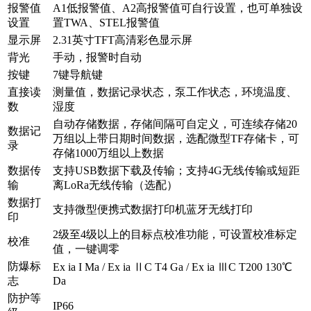
报警值
A1低报警值、A2高报警值可自行设置，也可单独设
设置
置TWA、STEL报警值
显示屏
2.31英寸TFT高清彩色显示屏
背光
手动，报警时自动
按键
7键导航键
直接读
测量值，数据记录状态，泵工作状态，环境温度、
数
湿度
自动存储数据，存储间隔可自定义，可连续存储20
数据记
万组以上带日期时间数据，选配微型TF存储卡，可
录
存储1000万组以上数据
数据传
支持USB数据下载及传输；支持4G无线传输或短距
输
离LoRa无线传输（选配）
数据打
支持微型便携式数据打印机蓝牙无线打印
印
2级至4级以上的目标点校准功能，可设置校准标定
校准
值，一键调零
防爆标
Ex ia I Ma / Ex ia ⅡC T4 Ga / Ex ia ⅢC T200 130℃
志
Da
防护等
IP66