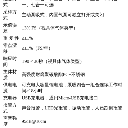
式
一、七合一可选
采样方
主动泵吸式，内置气泵可独立打开或关闭
式
示值误
±3% FS（视具体气体类型）
差
重 复 性
≤±1%
零点漂
≤±1%（FS/年）
移
响应时
T90 < 30秒（视具体气体类型）
间
主体材
高强度耐磨聚碳酸酯PC+不锈钢
质
供电电
可充电大容量锂电池，泵吸四合一组合连续工作时
源
间≥18小时
充电器
USB充电器，通用Micro-USB充电接口
报警方
声音报警，LED光报警，振动报警，人员跌倒报警
式
声音强
95dB@10cm
度