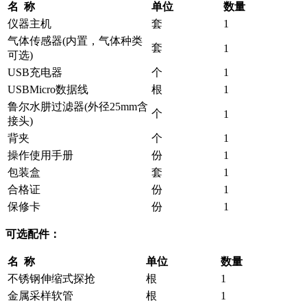
名 称
单位
数量
仪器主机
套
1
气体传感器(内置，气体种类
套
1
可选)
USB充电器
个
1
USBMicro数据线
根
1
鲁尔水肼过滤器(外径25mm含
个
1
接头)
背夹
个
1
操作使用手册
份
1
包装盒
套
1
合格证
份
1
保修卡
份
1
可选配件：
名 称
单位
数量
不锈钢伸缩式探抢
根
1
金属采样软管
根
1