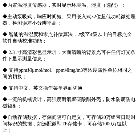
◆内置温湿度传感器，实时显示环境温、湿度（选配）；
◆主动泵吸式，响应时间短、采用嵌入式32位超低功耗微处理
器，检测误差小分辨率高；
◆ 智能的温湿度和零点补偿算法，2级至4级以上的目标点全
软件自动校准功能；
◆ 2.31寸高清彩色显示屏，大而清晰的背景光可在任何灯光条
件下显示测量信息；
◆ 支持ppm和μmol/mol、ppm和mg/m3等浓度属性单位相同之
间的切换；
◆ 支持中文、英文操作菜单界面切换；
◆一流的机械设计，高强度耐磨聚碳酸酯外壳，防水防腐防电
磁辐射；
◆自动存储数据，存储间隔可自定义，可存储20万组带日期时
间标识的数据，如选配微型TF存储卡，可存储1000万组以
上；