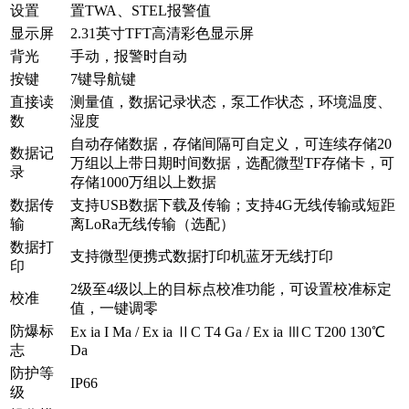
设置
置TWA、STEL报警值
显示屏
2.31英寸TFT高清彩色显示屏
背光
手动，报警时自动
按键
7键导航键
直接读
测量值，数据记录状态，泵工作状态，环境温度、
数
湿度
自动存储数据，存储间隔可自定义，可连续存储20
数据记
万组以上带日期时间数据，选配微型TF存储卡，可
录
存储1000万组以上数据
数据传
支持USB数据下载及传输；支持4G无线传输或短距
输
离LoRa无线传输（选配）
数据打
支持微型便携式数据打印机蓝牙无线打印
印
2级至4级以上的目标点校准功能，可设置校准标定
校准
值，一键调零
防爆标
Ex ia I Ma / Ex ia ⅡC T4 Ga / Ex ia ⅢC T200 130℃
志
Da
防护等
IP66
级