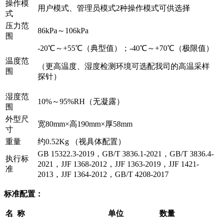
操作模
用户模式、管理员模式2种操作模式可供选择
式
压力范
86kPa～106kPa
围
-20℃～+55℃（典型值）；-40℃～+70℃（极限值）
温度范
（更高温度、湿度检测环境可选配我司的高温采样
围
探针）
湿度范
10%～95%RH（无凝露）
围
外型尺
宽80mm×高190mm×厚58mm
寸
重量
约0.52Kg （视具体配置）
GB 15322.3-2019，GB/T 3836.1-2021，GB/T 3836.4-
执行标
2021，JJF 1368-2012，JJF 1363-2019，JJF 1421-
准
2013，JJF 1364-2012，GB/T 4208-2017
标准配置：
名 称
单位
数量