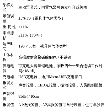
采样方
主动泵吸式，内置气泵可独立打开或关闭
式
示值误
±3% FS（视具体气体类型）
差
重 复 性
≤±1%
零点漂
≤±1%（FS/年）
移
响应时
T90 < 30秒（视具体气体类型）
间
主体材
高强度耐磨聚碳酸酯PC+不锈钢
质
供电电
可充电大容量锂电池，泵吸四合一组合连续工作时
源
间≥18小时
充电器
USB充电器，通用Micro-USB充电接口
报警方
声音报警，LED光报警，振动报警，人员跌倒报警
式
声音强
95dB@10cm
度
报警值
A1低报警值、A2高报警值可自行设置，也可单独设