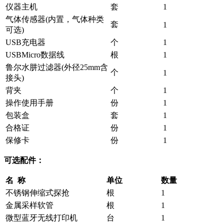
仪器主机
套
1
气体传感器(内置，气体种类
套
1
可选)
USB充电器
个
1
USBMicro数据线
根
1
鲁尔水肼过滤器(外径25mm含
个
1
接头)
背夹
个
1
操作使用手册
份
1
包装盒
套
1
合格证
份
1
保修卡
份
1
可选配件：
名 称
单位
数量
不锈钢伸缩式探抢
根
1
金属采样软管
根
1
微型蓝牙无线打印机
台
1