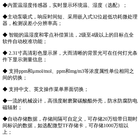
◆内置温湿度传感器，实时显示环境温、湿度（选配）；
◆主动泵吸式，响应时间短、采用嵌入式32位超低功耗微处理
器，检测误差小分辨率高；
◆ 智能的温湿度和零点补偿算法，2级至4级以上的目标点全
软件自动校准功能；
◆ 2.31寸高清彩色显示屏，大而清晰的背景光可在任何灯光条
件下显示测量信息；
◆ 支持ppm和μmol/mol、ppm和mg/m3等浓度属性单位相同之
间的切换；
◆ 支持中文、英文操作菜单界面切换；
◆一流的机械设计，高强度耐磨聚碳酸酯外壳，防水防腐防电
磁辐射；
◆自动存储数据，存储间隔可自定义，可存储20万组带日期时
间标识的数据，如选配微型TF存储卡，可存储1000万组以
上；