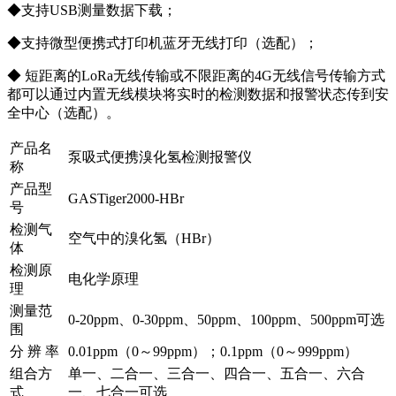
◆支持USB测量数据下载；
◆支持微型便携式打印机蓝牙无线打印（选配）；
◆ 短距离的LoRa无线传输或不限距离的4G无线信号传输方式
都可以通过内置无线模块将实时的检测数据和报警状态传到安
全中心（选配）。
产品名
泵吸式便携溴化氢检测报警仪
称
产品型
GASTiger2000-HBr
号
检测气
空气中的溴化氢（HBr）
体
检测原
电化学原理
理
测量范
0-20ppm、0-30ppm、50ppm、100ppm、500ppm可选
围
分 辨 率
0.01ppm（0～99ppm）；0.1ppm（0～999ppm）
组合方
单一、二合一、三合一、四合一、五合一、六合
式
一、七合一可选