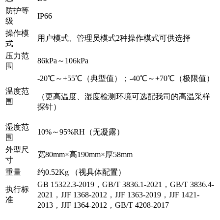
防护等
IP66
级
操作模
用户模式、管理员模式2种操作模式可供选择
式
压力范
86kPa～106kPa
围
-20℃～+55℃（典型值）；-40℃～+70℃（极限值）
温度范
（更高温度、湿度检测环境可选配我司的高温采样
围
探针）
湿度范
10%～95%RH（无凝露）
围
外型尺
宽80mm×高190mm×厚58mm
寸
重量
约0.52Kg （视具体配置）
GB 15322.3-2019，GB/T 3836.1-2021，GB/T 3836.4-
执行标
2021，JJF 1368-2012，JJF 1363-2019，JJF 1421-
准
2013，JJF 1364-2012，GB/T 4208-2017