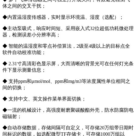
体之间的交叉干扰；
◆内置温湿度传感器，实时显示环境温、湿度（选配）；
◆主动泵吸式，响应时间短、采用嵌入式32位超低功耗微处理
器，检测误差小分辨率高；
◆ 智能的温湿度和零点补偿算法，2级至4级以上的目标点全
软件自动校准功能；
◆ 2.31寸高清彩色显示屏，大而清晰的背景光可在任何灯光条
件下显示测量信息；
◆ 支持ppm和μmol/mol、ppm和mg/m3等浓度属性单位相同之
间的切换；
◆ 支持中文、英文操作菜单界面切换；
◆一流的机械设计，高强度耐磨聚碳酸酯外壳，防水防腐防电
磁辐射；
◆自动存储数据，存储间隔可自定义，可存储20万组带日期时
间标识的数据，如选配微型TF存储卡，可存储1000万组以