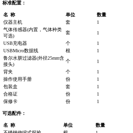
标准配置：
名 称
单位
数量
仪器主机
套
1
气体传感器(内置，气体种类
套
1
可选)
USB充电器
个
1
USBMicro数据线
根
1
鲁尔水肼过滤器(外径25mm含
个
1
接头)
背夹
个
1
操作使用手册
份
1
包装盒
套
1
合格证
份
1
保修卡
份
1
可选配件：
名 称
单位
数量
不锈钢伸缩式探抢
根
1