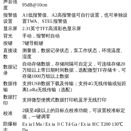
声音强
95dB@10cm
度
报警值
A1低报警值、A2高报警值可自行设置，也可单独设
设置
置TWA、STEL报警值
显示屏
2.31英寸TFT高清彩色显示屏
背光
手动，报警时自动
按键
7键导航键
直接读
测量值，数据记录状态，泵工作状态，环境温度、
数
湿度
自动存储数据，存储间隔可自定义，可连续存储20
数据记
万组以上带日期时间数据，选配微型TF存储卡，可
录
存储1000万组以上数据
数据传
支持USB数据下载及传输；支持4G无线传输或短距
输
离LoRa无线传输（选配）
数据打
支持微型便携式数据打印机蓝牙无线打印
印
2级至4级以上的目标点校准功能，可设置校准标定
校准
值，一键调零
防爆标
Ex ia I Ma / Ex ia ⅡC T4 Ga / Ex ia ⅢC T200 130℃
志
Da