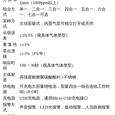
1ppm（1000ppm以上）
组合方
单一、二合一、三合一、四合一、五合一、六合
式
一、七合一可选
采样方
主动泵吸式，内置气泵可独立打开或关闭
式
示值误
±3% FS（视具体气体类型）
差
重 复 性
≤±1%
零点漂
≤±1%（FS/年）
移
响应时
T90 < 30秒（视具体气体类型）
间
主体材
高强度耐磨聚碳酸酯PC+不锈钢
质
供电电
可充电大容量锂电池，泵吸四合一组合连续工作时
源
间≥18小时
充电器
USB充电器，通用Micro-USB充电接口
报警方
声音报警，LED光报警，振动报警，人员跌倒报警
式