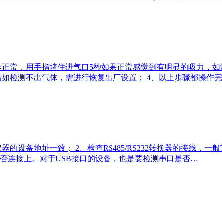
作正常，用手指堵住进气口5秒如果正常感觉到有明显的吸力，如
后如检测不出气体，需进行恢复出厂设置； 4、以上步骤都操作
地址一致； 2、检查RS485/RS232转换器的接线，一般TR+
的串口是否连接上。对于USB接口的设备，也是要检测串口是否…