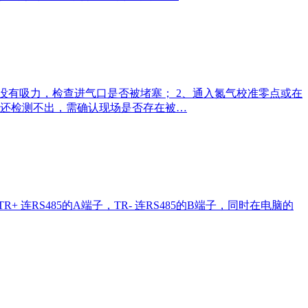
没有吸力，检查进气口是否被堵塞； 2、通入氮气校准零点或在
完还检测不出，需确认现场是否存在被…
 连RS485的A端子，TR- 连RS485的B端子，同时在电脑的