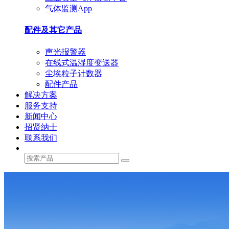
气体监测App
配件及其它产品
声光报警器
在线式温湿度变送器
尘埃粒子计数器
配件产品
解决方案
服务支持
新闻中心
招贤纳士
联系我们