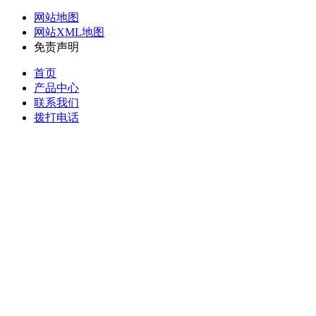
网站地图
网站XML地图
免责声明
首页
产品中心
联系我们
拨打电话