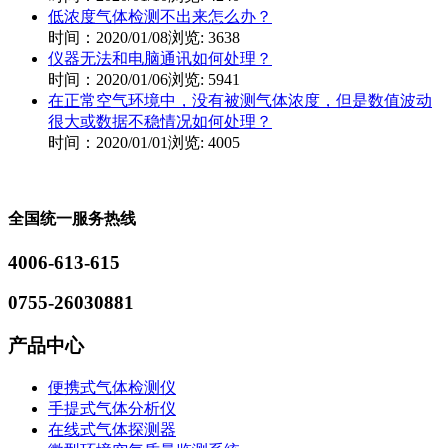
低浓度气体检测不出来怎么办？
时间：2020/01/08
浏览: 3638
仪器无法和电脑通讯如何处理？
时间：2020/01/06
浏览: 5941
在正常空气环境中，没有被测气体浓度，但是数值波动
很大或数据不稳情况如何处理？
时间：2020/01/01
浏览: 4005
全国统一服务热线
4006-613-615
0755-26030881
产品中心
便携式气体检测仪
手提式气体分析仪
在线式气体探测器